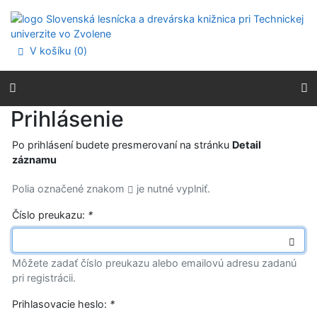
Prejsť na obsah
Prejsť na menu
Prehlásenie o webovej prístupnosti
V košíku (
0
)
Prihlásenie
Po prihlásení budete presmerovaní na stránku
Detail
záznamu
Polia označené znakom
je nutné vyplniť.
Číslo preukazu:
*
Môžete zadať číslo preukazu alebo emailovú adresu zadanú
pri registrácii.
Prihlasovacie heslo:
*