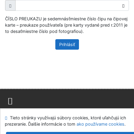
ČÍSLO PREUKAZU je sedemnásťmiestne číslo čipu na čipovej
karte – preukaze používateľa (pre karty vydané pred r.2011 je
to desaťmiestne číslo pod fotografiou).
Prihlásiť
Mapa stránok
Prístupnosť
Súkromie
Tieto stránky využívajú súbory cookies, ktoré uľahčujú ich
Modul OpenSearch
Napíšte nám
Nastavenie cookies
prezeranie. Ďalšie informácie o tom
ako používame cookies
.