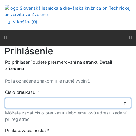
Prejsť na obsah
Prejsť na menu
Prehlásenie o webovej prístupnosti
V košíku (
0
)
Prihlásenie
Po prihlásení budete presmerovaní na stránku
Detail
záznamu
Polia označené znakom
je nutné vyplniť.
Číslo preukazu:
*
Môžete zadať číslo preukazu alebo emailovú adresu zadanú
pri registrácii.
Prihlasovacie heslo:
*