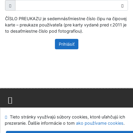
ČÍSLO PREUKAZU je sedemnásťmiestne číslo čipu na čipovej
karte – preukaze používateľa (pre karty vydané pred r.2011 je
to desaťmiestne číslo pod fotografiou).
Prihlásiť
Mapa stránok
Prístupnosť
Súkromie
Tieto stránky využívajú súbory cookies, ktoré uľahčujú ich
Modul OpenSearch
Napíšte nám
Nastavenie cookies
prezeranie. Ďalšie informácie o tom
ako používame cookies
.