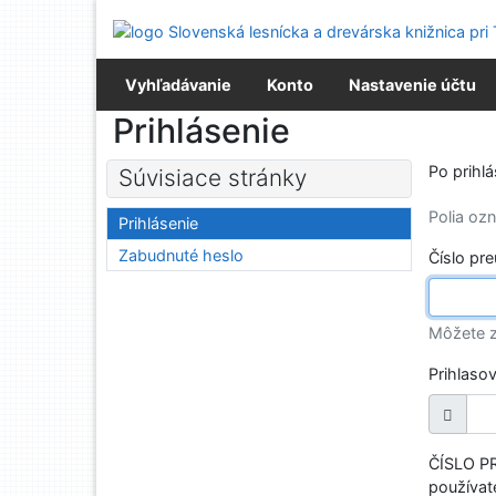
Prejsť na obsah
Prejsť na menu
Prehlásenie o webovej prístupnosti
Vyhľadávanie
Konto
Nastavenie účtu
Prihlásenie
Po prihl
Súvisiace stránky
Polia o
Prihlásenie
Zabudnuté heslo
Číslo pr
Môžete z
Prihlaso
ČÍSLO PR
používate