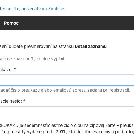
Pomoc
ásení budete presmerovaní na stránku
Detail záznamu
značené znakom
je nutné vyplniť.
eukazu:
*
adať číslo preukazu alebo emailovú adresu zadanú pri registrácii.
vacie heslo:
*
EUKAZU je sedemnásťmiestne číslo čipu na čipovej karte – preuk
ľa (pre karty vydané pred r.2011 je to desaťmiestne číslo pod fotog