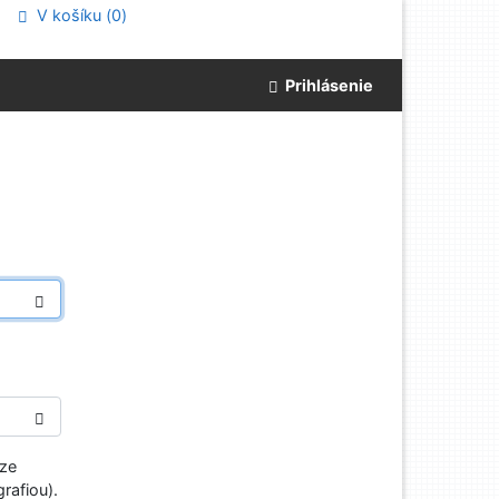
V košíku (
0
)
Prihlásenie
aze
rafiou).