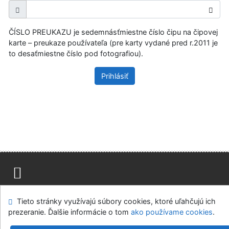
ČÍSLO PREUKAZU je sedemnásťmiestne číslo čipu na čipovej
karte – preukaze používateľa (pre karty vydané pred r.2011 je
to desaťmiestne číslo pod fotografiou).
Prihlásiť
Mapa stránok
Prístupnosť
Súkromie
Tieto stránky využívajú súbory cookies, ktoré uľahčujú ich
Modul OpenSearch
Napíšte nám
Nastavenie cookies
prezeranie. Ďalšie informácie o tom
ako používame cookies
.