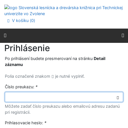
Prejsť na obsah
Prejsť na menu
Prehlásenie o webovej prístupnosti
V košíku (
0
)
Prihlásenie
Po prihlásení budete presmerovaní na stránku
Detail
záznamu
Polia označené znakom
je nutné vyplniť.
Číslo preukazu:
*
Môžete zadať číslo preukazu alebo emailovú adresu zadanú
pri registrácii.
Prihlasovacie heslo:
*