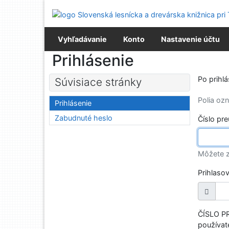
Prejsť na obsah
Prejsť na menu
Prehlásenie o webovej prístupnosti
Vyhľadávanie
Konto
Nastavenie účtu
Prihlásenie
Po prihl
Súvisiace stránky
Polia o
Prihlásenie
Zabudnuté heslo
Číslo pr
Môžete z
Prihlaso
ČÍSLO PR
používate