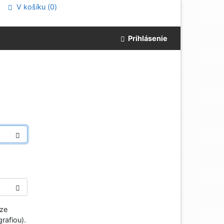
V košíku (
0
)
Prihlásenie
aze
rafiou).