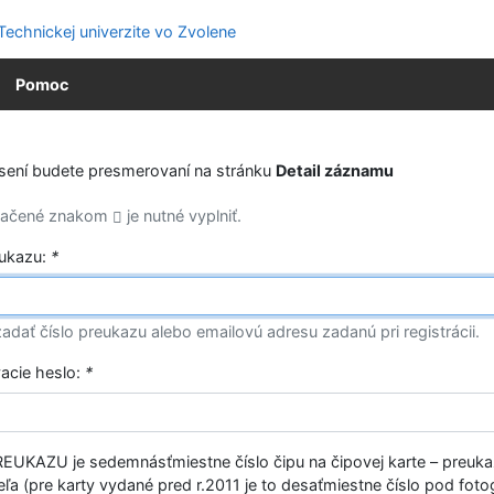
Pomoc
ásení budete presmerovaní na stránku
Detail záznamu
značené znakom
je nutné vyplniť.
eukazu:
*
adať číslo preukazu alebo emailovú adresu zadanú pri registrácii.
vacie heslo:
*
EUKAZU je sedemnásťmiestne číslo čipu na čipovej karte – preuk
ľa (pre karty vydané pred r.2011 je to desaťmiestne číslo pod fotog