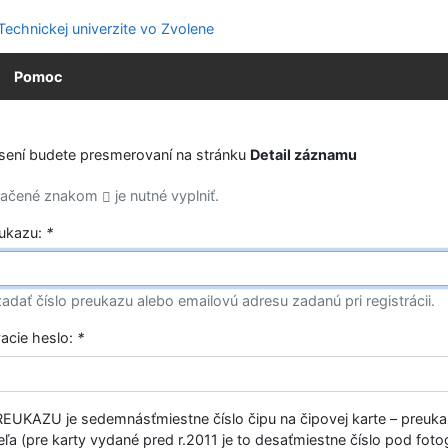
Pomoc
ásení budete presmerovaní na stránku
Detail záznamu
značené znakom
je nutné vyplniť.
eukazu:
*
adať číslo preukazu alebo emailovú adresu zadanú pri registrácii.
vacie heslo:
*
EUKAZU je sedemnásťmiestne číslo čipu na čipovej karte – preuk
ľa (pre karty vydané pred r.2011 je to desaťmiestne číslo pod fotog