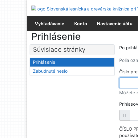
Prejsť na obsah
Prejsť na menu
Prehlásenie o webovej prístupnosti
Vyhľadávanie
Konto
Nastavenie účtu
Prihlásenie
Po prihl
Súvisiace stránky
Polia o
Prihlásenie
Zabudnuté heslo
Číslo pr
Môžete z
Prihlaso
ČÍSLO PR
používate