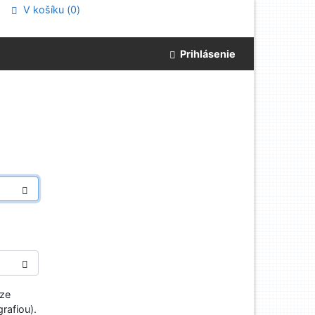
V košíku (
0
)
Prihlásenie
aze
rafiou).