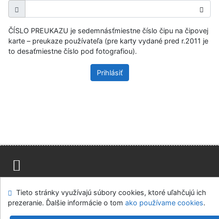
ČÍSLO PREUKAZU je sedemnásťmiestne číslo čipu na čipovej
karte – preukaze používateľa (pre karty vydané pred r.2011 je
to desaťmiestne číslo pod fotografiou).
Prihlásiť
Mapa stránok
Prístupnosť
Súkromie
Tieto stránky využívajú súbory cookies, ktoré uľahčujú ich
Modul OpenSearch
Napíšte nám
Nastavenie cookies
prezeranie. Ďalšie informácie o tom
ako používame cookies
.