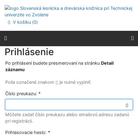
Prejsť na obsah
Prejsť na menu
Prehlásenie o webovej prístupnosti
V košíku (
0
)
Prihlásenie
Po prihlásení budete presmerovaní na stránku
Detail
záznamu
Polia označené znakom
je nutné vyplniť.
Číslo preukazu:
*
Môžete zadať číslo preukazu alebo emailovú adresu zadanú
pri registrácii.
Prihlasovacie heslo:
*