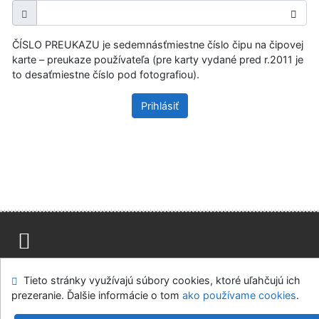
ČÍSLO PREUKAZU je sedemnásťmiestne číslo čipu na čipovej
karte – preukaze používateľa (pre karty vydané pred r.2011 je
to desaťmiestne číslo pod fotografiou).
Prihlásiť
Mapa stránok
Prístupnosť
Súkromie
Tieto stránky využívajú súbory cookies, ktoré uľahčujú ich
Modul OpenSearch
Napíšte nám
Nastavenie cookies
prezeranie. Ďalšie informácie o tom
ako používame cookies
.