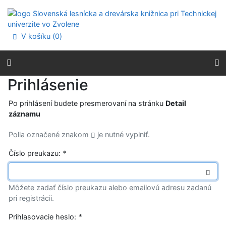
Prejsť na obsah
Prejsť na menu
Prehlásenie o webovej prístupnosti
V košíku (
0
)
Prihlásenie
Po prihlásení budete presmerovaní na stránku
Detail
záznamu
Polia označené znakom
je nutné vyplniť.
Číslo preukazu:
*
Môžete zadať číslo preukazu alebo emailovú adresu zadanú
pri registrácii.
Prihlasovacie heslo:
*