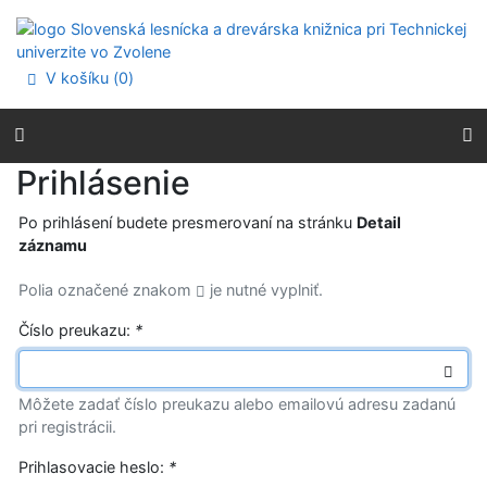
Prejsť na obsah
Prejsť na menu
Prehlásenie o webovej prístupnosti
V košíku (
0
)
Prihlásenie
Po prihlásení budete presmerovaní na stránku
Detail
záznamu
Polia označené znakom
je nutné vyplniť.
Číslo preukazu:
*
Môžete zadať číslo preukazu alebo emailovú adresu zadanú
pri registrácii.
Prihlasovacie heslo:
*