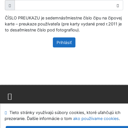
ČÍSLO PREUKAZU je sedemnásťmiestne číslo čipu na čipovej
karte – preukaze používateľa (pre karty vydané pred r.2011 je
to desaťmiestne číslo pod fotografiou).
Prihlásiť
Mapa stránok
Prístupnosť
Súkromie
Tieto stránky využívajú súbory cookies, ktoré uľahčujú ich
Modul OpenSearch
Napíšte nám
Nastavenie cookies
prezeranie. Ďalšie informácie o tom
ako používame cookies
.