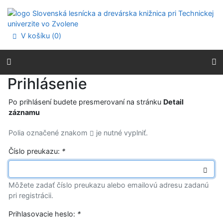
Prejsť na obsah
Prejsť na menu
Prehlásenie o webovej prístupnosti
V košíku (
0
)
Prihlásenie
Po prihlásení budete presmerovaní na stránku
Detail
záznamu
Polia označené znakom
je nutné vyplniť.
Číslo preukazu:
*
Môžete zadať číslo preukazu alebo emailovú adresu zadanú
pri registrácii.
Prihlasovacie heslo:
*