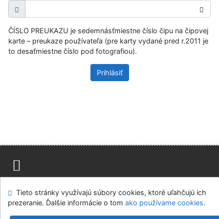
ČÍSLO PREUKAZU je sedemnásťmiestne číslo čipu na čipovej
karte – preukaze používateľa (pre karty vydané pred r.2011 je
to desaťmiestne číslo pod fotografiou).
Prihlásiť
Mapa stránok
Prístupnosť
Súkromie
Tieto stránky využívajú súbory cookies, ktoré uľahčujú ich
Modul OpenSearch
Napíšte nám
Nastavenie cookies
prezeranie. Ďalšie informácie o tom
ako používame cookies
.