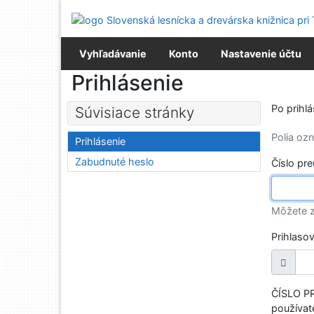
Prejsť na obsah
Prejsť na menu
Prehlásenie o webovej prístupnosti
Vyhľadávanie
Konto
Nastavenie účtu
Prihlásenie
Po prihl
Súvisiace stránky
Polia o
Prihlásenie
Zabudnuté heslo
Číslo pr
Môžete z
Prihlaso
ČÍSLO PR
používate