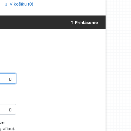
V košíku (
0
)
Prihlásenie
aze
rafiou).