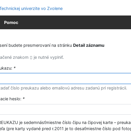
Pomoc
ásení budete presmerovaní na stránku
Detail záznamu
značené znakom
je nutné vyplniť.
eukazu:
*
adať číslo preukazu alebo emailovú adresu zadanú pri registrácii.
vacie heslo:
*
EUKAZU je sedemnásťmiestne číslo čipu na čipovej karte – preuk
ľa (pre karty vydané pred r.2011 je to desaťmiestne číslo pod fotog