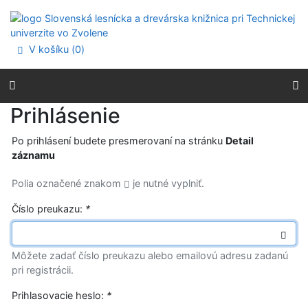
Prejsť na obsah
Prejsť na menu
Prehlásenie o webovej prístupnosti
V košíku (
0
)
Prihlásenie
Po prihlásení budete presmerovaní na stránku
Detail
záznamu
Polia označené znakom
je nutné vyplniť.
Číslo preukazu:
*
Môžete zadať číslo preukazu alebo emailovú adresu zadanú
pri registrácii.
Prihlasovacie heslo:
*