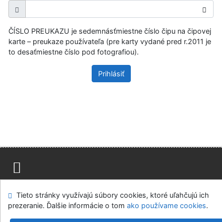
ČÍSLO PREUKAZU je sedemnásťmiestne číslo čipu na čipovej
karte – preukaze používateľa (pre karty vydané pred r.2011 je
to desaťmiestne číslo pod fotografiou).
Prihlásiť
Mapa stránok
Prístupnosť
Súkromie
Tieto stránky využívajú súbory cookies, ktoré uľahčujú ich
Modul OpenSearch
Napíšte nám
Nastavenie cookies
prezeranie. Ďalšie informácie o tom
ako používame cookies
.