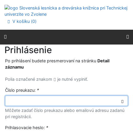
Prejsť na obsah
Prejsť na menu
Prehlásenie o webovej prístupnosti
V košíku (
0
)
Prihlásenie
Po prihlásení budete presmerovaní na stránku
Detail
záznamu
Polia označené znakom
je nutné vyplniť.
Číslo preukazu:
*
Môžete zadať číslo preukazu alebo emailovú adresu zadanú
pri registrácii.
Prihlasovacie heslo:
*