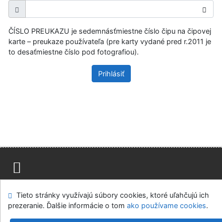
ČÍSLO PREUKAZU je sedemnásťmiestne číslo čipu na čipovej
karte – preukaze používateľa (pre karty vydané pred r.2011 je
to desaťmiestne číslo pod fotografiou).
Prihlásiť
Mapa stránok
Prístupnosť
Súkromie
Tieto stránky využívajú súbory cookies, ktoré uľahčujú ich
Modul OpenSearch
Napíšte nám
Nastavenie cookies
prezeranie. Ďalšie informácie o tom
ako používame cookies
.