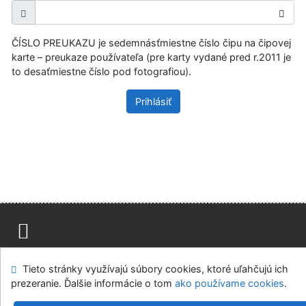
ČÍSLO PREUKAZU je sedemnásťmiestne číslo čipu na čipovej
karte – preukaze používateľa (pre karty vydané pred r.2011 je
to desaťmiestne číslo pod fotografiou).
Prihlásiť
Mapa stránok
Prístupnosť
Súkromie
Tieto stránky využívajú súbory cookies, ktoré uľahčujú ich
Modul OpenSearch
Napíšte nám
Nastavenie cookies
prezeranie. Ďalšie informácie o tom
ako používame cookies
.