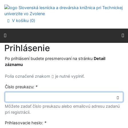
Prejsť na obsah
Prejsť na menu
Prehlásenie o webovej prístupnosti
V košíku (
0
)
Prihlásenie
Po prihlásení budete presmerovaní na stránku
Detail
záznamu
Polia označené znakom
je nutné vyplniť.
Číslo preukazu:
*
Môžete zadať číslo preukazu alebo emailovú adresu zadanú
pri registrácii.
Prihlasovacie heslo:
*