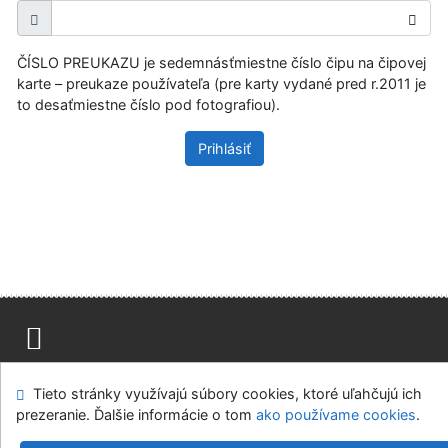
ČÍSLO PREUKAZU je sedemnásťmiestne číslo čipu na čipovej
karte – preukaze používateľa (pre karty vydané pred r.2011 je
to desaťmiestne číslo pod fotografiou).
Prihlásiť
Mapa stránok
Prístupnosť
Súkromie
Tieto stránky využívajú súbory cookies, ktoré uľahčujú ich
Modul OpenSearch
Napíšte nám
Nastavenie cookies
prezeranie. Ďalšie informácie o tom
ako používame cookies
.