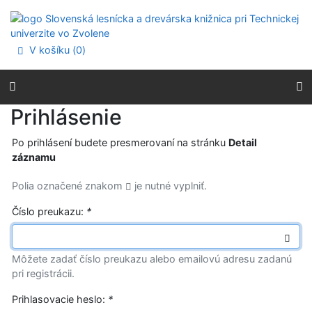
Prejsť na obsah
Prejsť na menu
Prehlásenie o webovej prístupnosti
V košíku (
0
)
Prihlásenie
Po prihlásení budete presmerovaní na stránku
Detail
záznamu
Polia označené znakom
je nutné vyplniť.
Číslo preukazu:
*
Môžete zadať číslo preukazu alebo emailovú adresu zadanú
pri registrácii.
Prihlasovacie heslo:
*