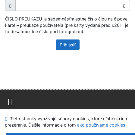
ČÍSLO PREUKAZU je sedemnásťmiestne číslo čipu na čipovej
karte – preukaze používateľa (pre karty vydané pred r.2011 je
to desaťmiestne číslo pod fotografiou).
Prihlásiť
Mapa stránok
Prístupnosť
Súkromie
Tieto stránky využívajú súbory cookies, ktoré uľahčujú ich
Modul OpenSearch
Napíšte nám
Nastavenie cookies
prezeranie. Ďalšie informácie o tom
ako používame cookies
.