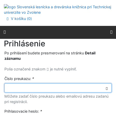
Prejsť na obsah
Prejsť na menu
Prehlásenie o webovej prístupnosti
V košíku (
0
)
Prihlásenie
Po prihlásení budete presmerovaní na stránku
Detail
záznamu
Polia označené znakom
je nutné vyplniť.
Číslo preukazu:
*
Môžete zadať číslo preukazu alebo emailovú adresu zadanú
pri registrácii.
Prihlasovacie heslo:
*