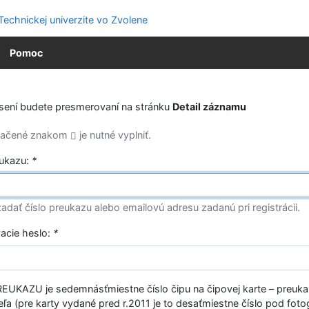
Pomoc
ásení budete presmerovaní na stránku
Detail záznamu
značené znakom
je nutné vyplniť.
eukazu:
*
adať číslo preukazu alebo emailovú adresu zadanú pri registrácii.
vacie heslo:
*
EUKAZU je sedemnásťmiestne číslo čipu na čipovej karte – preuk
ľa (pre karty vydané pred r.2011 je to desaťmiestne číslo pod fotog