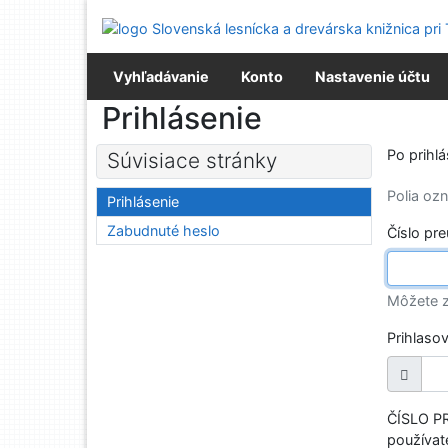
Prejsť na obsah
Prejsť na menu
Prehlásenie o webovej prístupnosti
Vyhľadávanie
Konto
Nastavenie účtu
Prihlásenie
Po prihl
Súvisiace stránky
Polia o
Prihlásenie
Zabudnuté heslo
Číslo pr
Môžete z
Prihlaso
ČÍSLO PR
používate