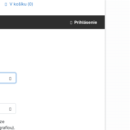
V košíku (
0
)
Prihlásenie
aze
rafiou).