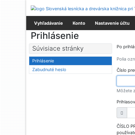
Prejsť na obsah
Prejsť na menu
Prehlásenie o webovej prístupnosti
Vyhľadávanie
Konto
Nastavenie účtu
Prihlásenie
Po prihl
Súvisiace stránky
Polia o
Prihlásenie
Zabudnuté heslo
Číslo pr
Môžete z
Prihlaso
ČÍSLO PR
používate