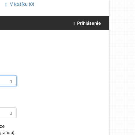
V košíku (
0
)
Prihlásenie
aze
rafiou).