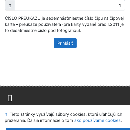
ČÍSLO PREUKAZU je sedemnásťmiestne číslo čipu na čipovej
karte – preukaze používateľa (pre karty vydané pred r.2011 je
to desaťmiestne číslo pod fotografiou).
Prihlásiť
Mapa stránok
Prístupnosť
Súkromie
Tieto stránky využívajú súbory cookies, ktoré uľahčujú ich
Modul OpenSearch
Napíšte nám
Nastavenie cookies
prezeranie. Ďalšie informácie o tom
ako používame cookies
.