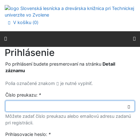
Prejsť na obsah
Prejsť na menu
Prehlásenie o webovej prístupnosti
V košíku (
0
)
Prihlásenie
Po prihlásení budete presmerovaní na stránku
Detail
záznamu
Polia označené znakom
je nutné vyplniť.
Číslo preukazu:
*
Môžete zadať číslo preukazu alebo emailovú adresu zadanú
pri registrácii.
Prihlasovacie heslo:
*