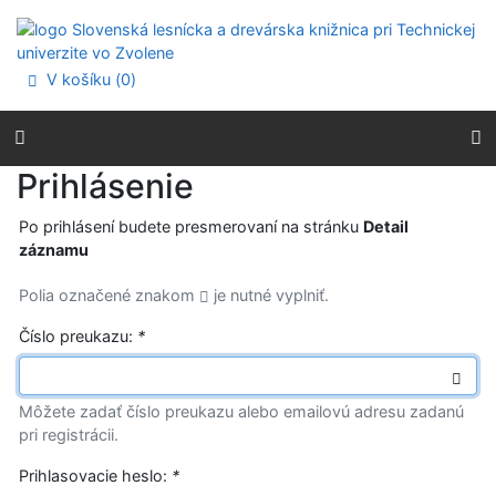
Prejsť na obsah
Prejsť na menu
Prehlásenie o webovej prístupnosti
V košíku (
0
)
Prihlásenie
Po prihlásení budete presmerovaní na stránku
Detail
záznamu
Polia označené znakom
je nutné vyplniť.
Číslo preukazu:
*
Môžete zadať číslo preukazu alebo emailovú adresu zadanú
pri registrácii.
Prihlasovacie heslo:
*