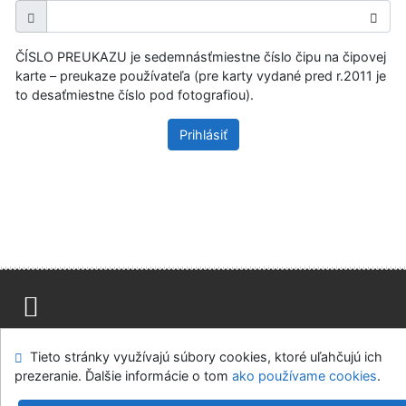
ČÍSLO PREUKAZU je sedemnásťmiestne číslo čipu na čipovej
karte – preukaze používateľa (pre karty vydané pred r.2011 je
to desaťmiestne číslo pod fotografiou).
Prihlásiť
Mapa stránok
Prístupnosť
Súkromie
Tieto stránky využívajú súbory cookies, ktoré uľahčujú ich
Modul OpenSearch
Napíšte nám
Nastavenie cookies
prezeranie. Ďalšie informácie o tom
ako používame cookies
.