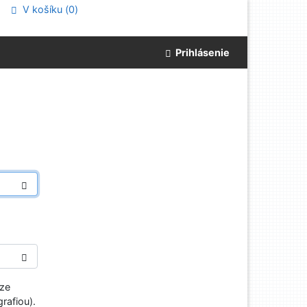
V košíku (
0
)
Prihlásenie
aze
rafiou).