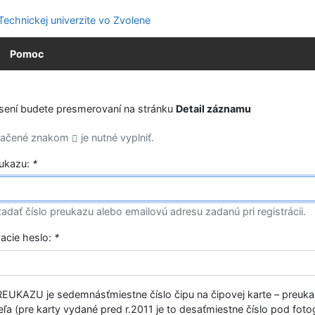
Pomoc
ásení budete presmerovaní na stránku
Detail záznamu
značené znakom
je nutné vyplniť.
eukazu:
*
adať číslo preukazu alebo emailovú adresu zadanú pri registrácii.
vacie heslo:
*
EUKAZU je sedemnásťmiestne číslo čipu na čipovej karte – preuk
ľa (pre karty vydané pred r.2011 je to desaťmiestne číslo pod fotog