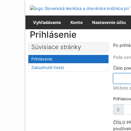
Prejsť na obsah
Prejsť na menu
Prehlásenie o webovej prístupnosti
Vyhľadávanie
Konto
Nastavenie účtu
Prihlásenie
Po prihl
Súvisiace stránky
Polia o
Prihlásenie
Zabudnuté heslo
Číslo pr
Môžete z
Prihlaso
ČÍSLO PR
používate