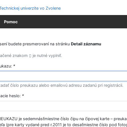
Pomoc
ásení budete presmerovaní na stránku
Detail záznamu
značené znakom
je nutné vyplniť.
eukazu:
*
adať číslo preukazu alebo emailovú adresu zadanú pri registrácii.
vacie heslo:
*
EUKAZU je sedemnásťmiestne číslo čipu na čipovej karte – preuk
ľa (pre karty vydané pred r.2011 je to desaťmiestne číslo pod fotog