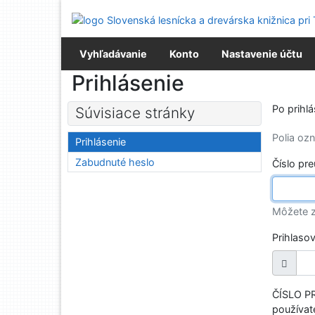
Prejsť na obsah
Prejsť na menu
Prehlásenie o webovej prístupnosti
Vyhľadávanie
Konto
Nastavenie účtu
Prihlásenie
Po prihl
Súvisiace stránky
Polia o
Prihlásenie
Zabudnuté heslo
Číslo pr
Môžete z
Prihlaso
ČÍSLO PR
používate