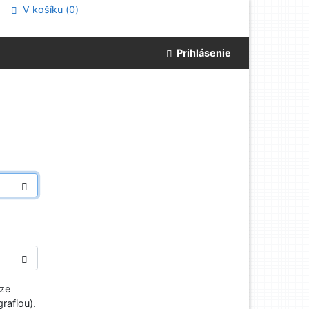
V košíku (
0
)
Prihlásenie
aze
rafiou).