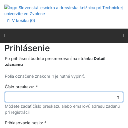
Prejsť na obsah
Prejsť na menu
Prehlásenie o webovej prístupnosti
V košíku (
0
)
Prihlásenie
Po prihlásení budete presmerovaní na stránku
Detail
záznamu
Polia označené znakom
je nutné vyplniť.
Číslo preukazu:
*
Môžete zadať číslo preukazu alebo emailovú adresu zadanú
pri registrácii.
Prihlasovacie heslo:
*