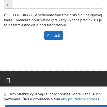
ČÍSLO PREUKAZU je sedemnásťmiestne číslo čipu na čipovej
karte – preukaze používateľa (pre karty vydané pred r.2011 je
to desaťmiestne číslo pod fotografiou).
Prihlásiť
Mapa stránok
Prístupnosť
Súkromie
Tieto stránky využívajú súbory cookies, ktoré uľahčujú ich
Modul OpenSearch
Napíšte nám
Nastavenie cookies
prezeranie. Ďalšie informácie o tom
ako používame cookies
.