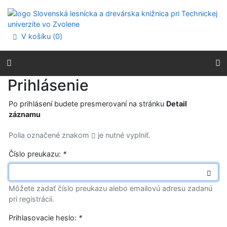
Prejsť na obsah
Prejsť na menu
Prehlásenie o webovej prístupnosti
V košíku (
0
)
Prihlásenie
Po prihlásení budete presmerovaní na stránku
Detail
záznamu
Polia označené znakom
je nutné vyplniť.
Číslo preukazu:
*
Môžete zadať číslo preukazu alebo emailovú adresu zadanú
pri registrácii.
Prihlasovacie heslo:
*