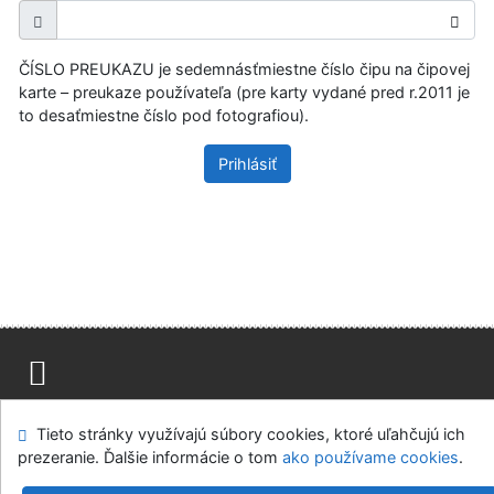
ČÍSLO PREUKAZU je sedemnásťmiestne číslo čipu na čipovej
karte – preukaze používateľa (pre karty vydané pred r.2011 je
to desaťmiestne číslo pod fotografiou).
Prihlásiť
Mapa stránok
Prístupnosť
Súkromie
Tieto stránky využívajú súbory cookies, ktoré uľahčujú ich
Modul OpenSearch
Napíšte nám
Nastavenie cookies
prezeranie. Ďalšie informácie o tom
ako používame cookies
.