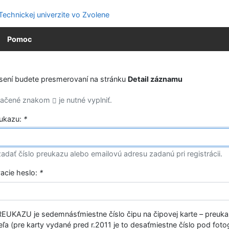
Pomoc
ásení budete presmerovaní na stránku
Detail záznamu
značené znakom
je nutné vyplniť.
eukazu:
*
adať číslo preukazu alebo emailovú adresu zadanú pri registrácii.
vacie heslo:
*
EUKAZU je sedemnásťmiestne číslo čipu na čipovej karte – preuk
ľa (pre karty vydané pred r.2011 je to desaťmiestne číslo pod fotog