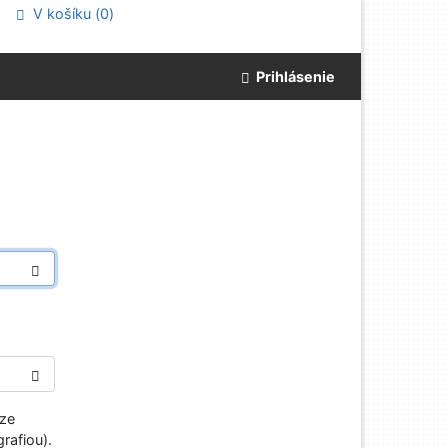
V košíku (
0
)
Prihlásenie
aze
rafiou).