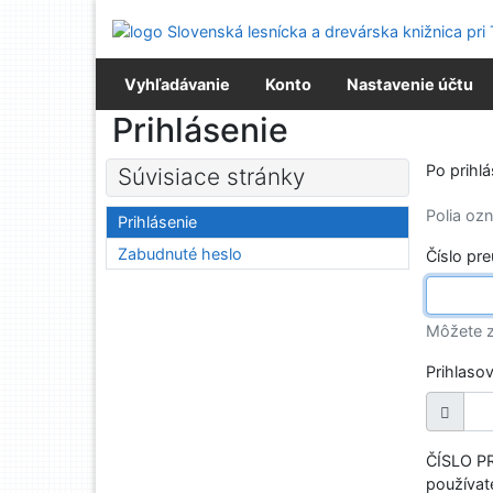
Prejsť na obsah
Prejsť na menu
Prehlásenie o webovej prístupnosti
Vyhľadávanie
Konto
Nastavenie účtu
Prihlásenie
Po prihl
Súvisiace stránky
Polia o
Prihlásenie
Zabudnuté heslo
Číslo pr
Môžete z
Prihlaso
ČÍSLO PR
používate