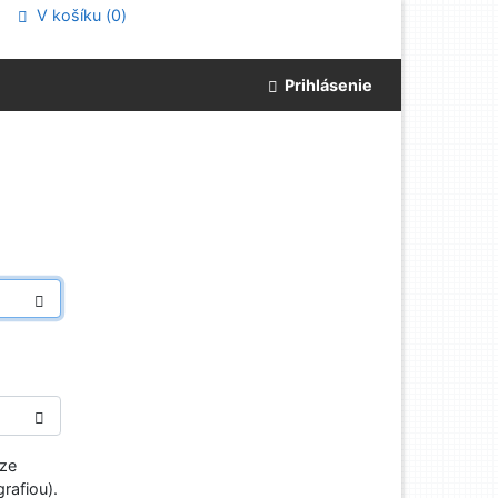
V košíku (
0
)
Prihlásenie
aze
rafiou).