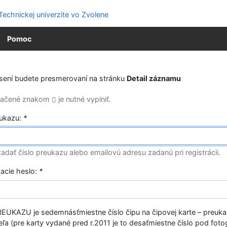
Pomoc
ásení budete presmerovaní na stránku
Detail záznamu
značené znakom
je nutné vyplniť.
eukazu:
*
adať číslo preukazu alebo emailovú adresu zadanú pri registrácii.
vacie heslo:
*
EUKAZU je sedemnásťmiestne číslo čipu na čipovej karte – preuk
ľa (pre karty vydané pred r.2011 je to desaťmiestne číslo pod fotog