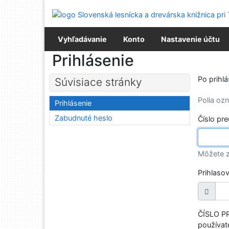
Prejsť na obsah
Prejsť na menu
Prehlásenie o webovej prístupnosti
Vyhľadávanie
Konto
Nastavenie účtu
Prihlásenie
Po prihl
Súvisiace stránky
Polia o
Prihlásenie
Zabudnuté heslo
Číslo pr
Môžete z
Prihlaso
ČÍSLO PR
používate