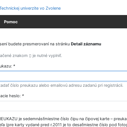
Pomoc
ásení budete presmerovaní na stránku
Detail záznamu
značené znakom
je nutné vyplniť.
eukazu:
*
adať číslo preukazu alebo emailovú adresu zadanú pri registrácii.
vacie heslo:
*
EUKAZU je sedemnásťmiestne číslo čipu na čipovej karte – preuk
ľa (pre karty vydané pred r.2011 je to desaťmiestne číslo pod fotog