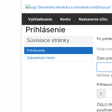
Prejsť na obsah
Prejsť na menu
Prehlásenie o webovej prístupnosti
Vyhľadávanie
Konto
Nastavenie účtu
Prihlásenie
Po prihl
Súvisiace stránky
Polia o
Prihlásenie
Zabudnuté heslo
Číslo pr
Môžete z
Prihlaso
ČÍSLO PR
používate