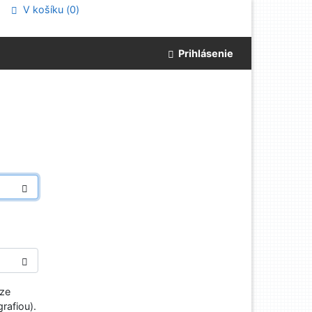
V košíku (
0
)
Prihlásenie
aze
rafiou).