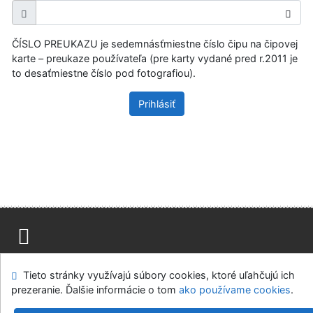
ČÍSLO PREUKAZU je sedemnásťmiestne číslo čipu na čipovej
karte – preukaze používateľa (pre karty vydané pred r.2011 je
to desaťmiestne číslo pod fotografiou).
Prihlásiť
Mapa stránok
Prístupnosť
Súkromie
Tieto stránky využívajú súbory cookies, ktoré uľahčujú ich
Modul OpenSearch
Napíšte nám
Nastavenie cookies
prezeranie. Ďalšie informácie o tom
ako používame cookies
.