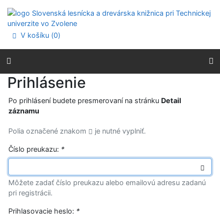
Prejsť na obsah
Prejsť na menu
Prehlásenie o webovej prístupnosti
V košíku (
0
)
Prihlásenie
Po prihlásení budete presmerovaní na stránku
Detail
záznamu
Polia označené znakom
je nutné vyplniť.
Číslo preukazu:
*
Môžete zadať číslo preukazu alebo emailovú adresu zadanú
pri registrácii.
Prihlasovacie heslo:
*