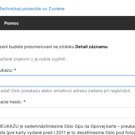
Pomoc
ásení budete presmerovaní na stránku
Detail záznamu
značené znakom
je nutné vyplniť.
eukazu:
*
adať číslo preukazu alebo emailovú adresu zadanú pri registrácii.
vacie heslo:
*
EUKAZU je sedemnásťmiestne číslo čipu na čipovej karte – preuk
ľa (pre karty vydané pred r.2011 je to desaťmiestne číslo pod fotog