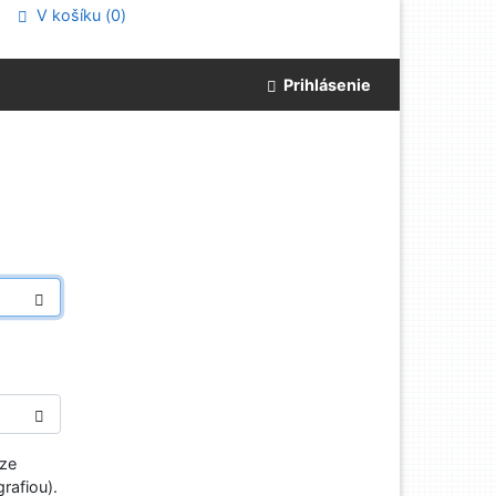
V košíku (
0
)
Prihlásenie
aze
rafiou).