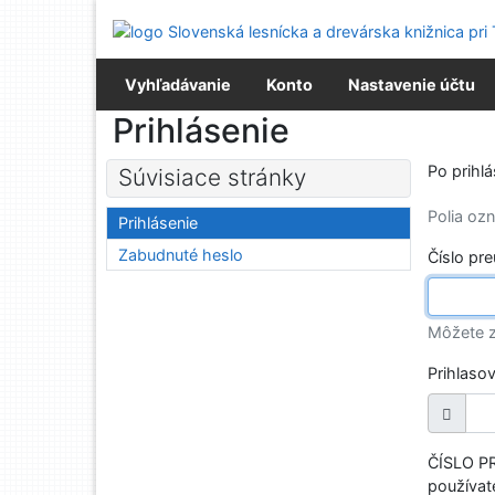
Prejsť na obsah
Prejsť na menu
Prehlásenie o webovej prístupnosti
Vyhľadávanie
Konto
Nastavenie účtu
Prihlásenie
Po prihl
Súvisiace stránky
Polia o
Prihlásenie
Zabudnuté heslo
Číslo pr
Môžete z
Prihlaso
ČÍSLO PR
používate