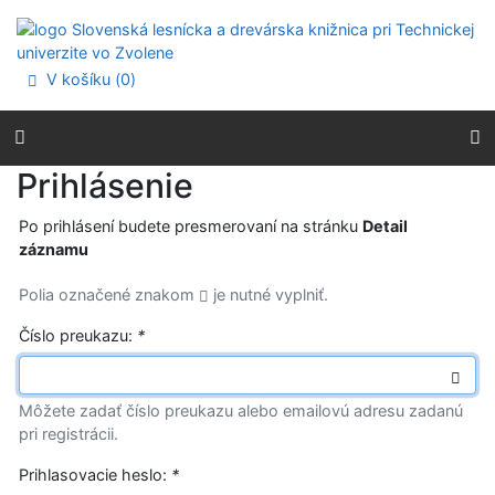
Prejsť na obsah
Prejsť na menu
Prehlásenie o webovej prístupnosti
V košíku (
0
)
Prihlásenie
Po prihlásení budete presmerovaní na stránku
Detail
záznamu
Polia označené znakom
je nutné vyplniť.
Číslo preukazu:
*
Môžete zadať číslo preukazu alebo emailovú adresu zadanú
pri registrácii.
Prihlasovacie heslo:
*