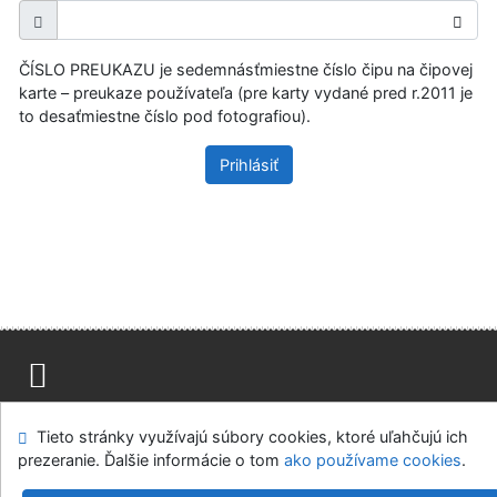
ČÍSLO PREUKAZU je sedemnásťmiestne číslo čipu na čipovej
karte – preukaze používateľa (pre karty vydané pred r.2011 je
to desaťmiestne číslo pod fotografiou).
Prihlásiť
Mapa stránok
Prístupnosť
Súkromie
Tieto stránky využívajú súbory cookies, ktoré uľahčujú ich
Modul OpenSearch
Napíšte nám
Nastavenie cookies
prezeranie. Ďalšie informácie o tom
ako používame cookies
.