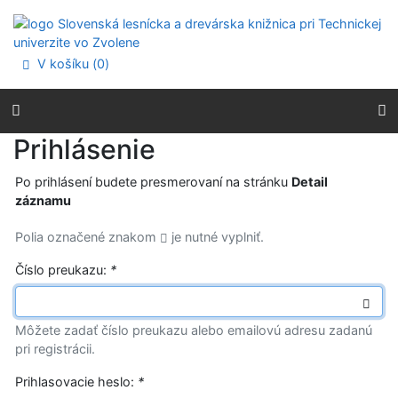
Prejsť na obsah
Prejsť na menu
Prehlásenie o webovej prístupnosti
V košíku (
0
)
Prihlásenie
Po prihlásení budete presmerovaní na stránku
Detail
záznamu
Polia označené znakom
je nutné vyplniť.
Číslo preukazu:
*
Môžete zadať číslo preukazu alebo emailovú adresu zadanú
pri registrácii.
Prihlasovacie heslo:
*