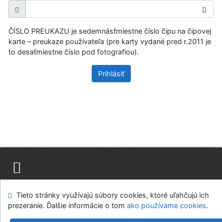
ČÍSLO PREUKAZU je sedemnásťmiestne číslo čipu na čipovej
karte – preukaze používateľa (pre karty vydané pred r.2011 je
to desaťmiestne číslo pod fotografiou).
Prihlásiť
Mapa stránok
Prístupnosť
Súkromie
Tieto stránky využívajú súbory cookies, ktoré uľahčujú ich
Modul OpenSearch
Napíšte nám
Nastavenie cookies
prezeranie. Ďalšie informácie o tom
ako používame cookies
.