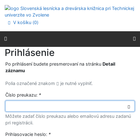
Prejsť na obsah
Prejsť na menu
Prehlásenie o webovej prístupnosti
V košíku (
0
)
Prihlásenie
Po prihlásení budete presmerovaní na stránku
Detail
záznamu
Polia označené znakom
je nutné vyplniť.
Číslo preukazu:
*
Môžete zadať číslo preukazu alebo emailovú adresu zadanú
pri registrácii.
Prihlasovacie heslo:
*