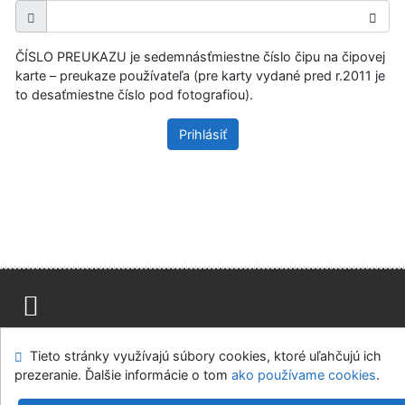
ČÍSLO PREUKAZU je sedemnásťmiestne číslo čipu na čipovej
karte – preukaze používateľa (pre karty vydané pred r.2011 je
to desaťmiestne číslo pod fotografiou).
Prihlásiť
Mapa stránok
Prístupnosť
Súkromie
Tieto stránky využívajú súbory cookies, ktoré uľahčujú ich
Modul OpenSearch
Napíšte nám
Nastavenie cookies
prezeranie. Ďalšie informácie o tom
ako používame cookies
.