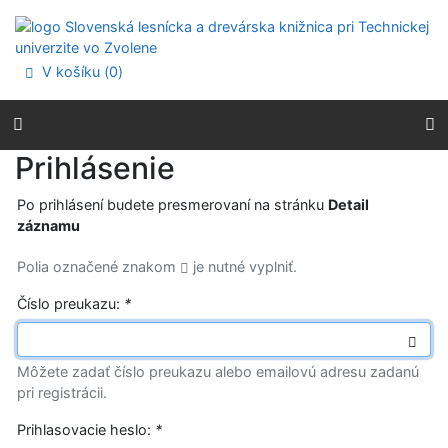
Prejsť na obsah
Prejsť na menu
Prehlásenie o webovej prístupnosti
V košíku (
0
)
Prihlásenie
Po prihlásení budete presmerovaní na stránku
Detail
záznamu
Polia označené znakom
je nutné vyplniť.
Číslo preukazu:
*
Môžete zadať číslo preukazu alebo emailovú adresu zadanú
pri registrácii.
Prihlasovacie heslo:
*