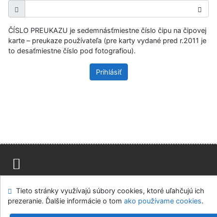
ČÍSLO PREUKAZU je sedemnásťmiestne číslo čipu na čipovej
karte – preukaze používateľa (pre karty vydané pred r.2011 je
to desaťmiestne číslo pod fotografiou).
Prihlásiť
Mapa stránok
Prístupnosť
Súkromie
Tieto stránky využívajú súbory cookies, ktoré uľahčujú ich
Modul OpenSearch
Napíšte nám
Nastavenie cookies
prezeranie. Ďalšie informácie o tom
ako používame cookies
.