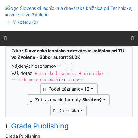
Prejsť na obsah
Prejsť na menu
Prehlásenie o webovej prístupnosti
V košíku (
0
)
Výsledky vyhľadávania
Zdroj:
Slovenská lesnícka a drevárska knižnica pri TU
vo Zvolene - Súbor autorít SLDK
Nájdených záznamov: 1
Váš dotaz:
Autor-kód záznamu + druh.dok =
"^sldk_un_auth 0009171 210p^"
Počet záznamov
10
Zobrazovacie formáty
Skrátený
Do košíka
Grada Publishing
1.
Grada Publishing