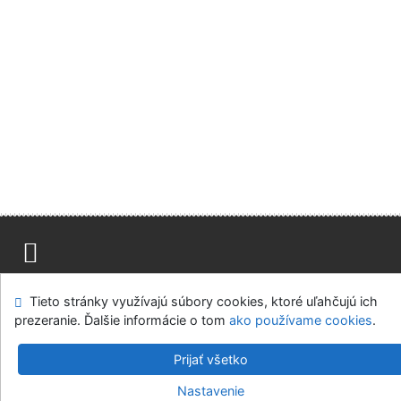
Mapa stránok
Prístupnosť
Súkromie
Tieto stránky využívajú súbory cookies, ktoré uľahčujú ich
Modul OpenSearch
Napíšte nám
Nastavenie cookies
prezeranie. Ďalšie informácie o tom
ako používame cookies
.
Slovenská lesnícka a drevárska knižnica pri Technickej
Prijať všetko
univerzite vo Zvolene
Nastavenie
©1993-2026
IPAC
v.4.8.63a
-
Cosmotron Slovakia, s.r.o.