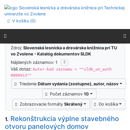
Prejsť na obsah
Prejsť na menu
Prehlásenie o webovej prístupnosti
V košíku (
0
)
Výsledky vyhľadávania
Zdroj:
Slovenská lesnícka a drevárska knižnica pri TU
vo Zvolene - Katalóg dokumentov SLDK
Nájdených záznamov: 1
Váš dotaz:
Autor-kód záznamu = "^sldk_un_auth
0000913^"
Triedenie
Dátum vydania (zostupne), autor, názov
Počet záznamov
10
Zobrazovacie formáty
Skrátený
Do košíka
Rekonštrukcia výplne stavebného
1.
otvoru panelových domov