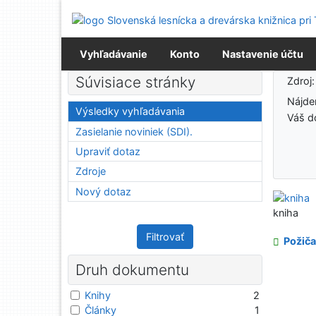
Prejsť na obsah
Prejsť na menu
Prehlásenie o webovej prístupnosti
Vyhľadávanie
Konto
Nastavenie účtu
Výsledky vyhľadávania
Súvisiace stránky
Zdroj
Nájd
Výsledky vyhľadávania
Váš d
Zasielanie noviniek (SDI).
Upraviť dotaz
Zdroje
Nový dotaz
kniha
Filtrovať
Požiča
Druh dokumentu
Knihy
2
Články
1