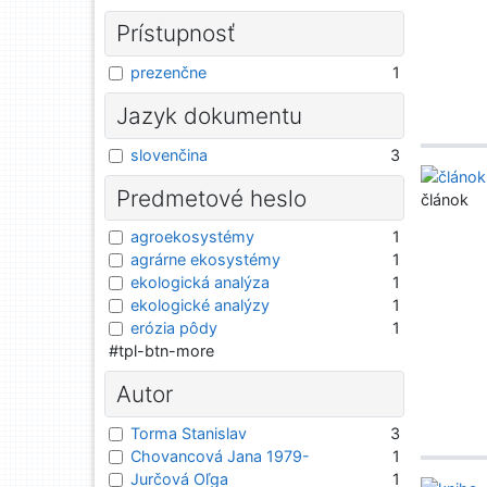
Prístupnosť
prezenčne
1
Jazyk dokumentu
slovenčina
3
Predmetové heslo
článok
agroekosystémy
1
agrárne ekosystémy
1
ekologická analýza
1
ekologické analýzy
1
erózia pôdy
1
#tpl-btn-more
Autor
Torma Stanislav
3
Chovancová Jana 1979-
1
Jurčová Oľga
1