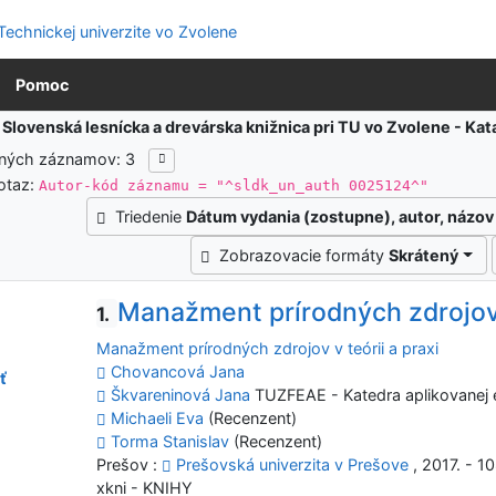
Pomoc
:
Slovenská lesnícka a drevárska knižnica pri TU vo Zvolene - K
ených záznamov: 3
otaz:
Autor-kód záznamu = "^sldk_un_auth 0025124^"
Triedenie
Dátum vydania (zostupne), autor, názov
Zobrazovacie formáty
Skrátený
Manažment prírodných zdrojov v
1.
Manažment prírodných zdrojov v teórii a praxi
Chovancová Jana
ť
Škvareninová Jana
TUZFEAE - Katedra aplikovanej 
Michaeli Eva
(Recenzent)
Torma Stanislav
(Recenzent)
Prešov :
Prešovská univerzita v Prešove
, 2017. - 10
xkni - KNIHY