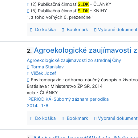
(2) Publikačná činnosť
SLDK
- ČLÁNKY
(5) Publikačná činnosť
SLDK
- KNIHY
1, z toho voľných 0, prezenčne 1
Do košíka
Bookmark
Vybrané dokument
Agroekologické zaujímavosti z
2.
Agroekologické zaujímavosti zo strednej Číny
Torma Stanislav
Vilček Jozef
Enviromagazín : odborno-náučný časopis o životnom 
Bratislava : Ministerstvo ŽP SR, 2014
xcla - ČLÁNKY
PERIODIKÁ-Súborný záznam periodika
2014:
1-6
Do košíka
Bookmark
Vybrané dokument