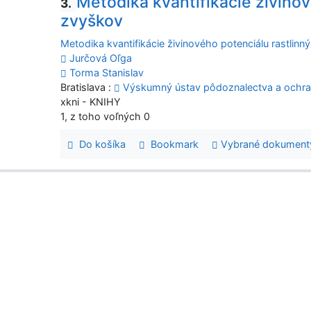
Metodika kvantifikácie živino
3.
zvyškov
Metodika kvantifikácie živinového potenciálu rastlin
Jurčová Oľga
Torma Stanislav
Bratislava :
Výskumný ústav pôdoznalectva a ochr
xkni - KNIHY
1, z toho voľných 0
Do košíka
Bookmark
Vybrané dokument