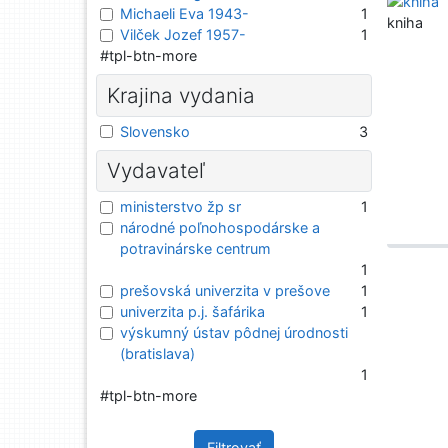
Michaeli Eva 1943-
1
kniha
Vilček Jozef 1957-
1
#tpl-btn-more
Krajina vydania
Slovensko
3
Vydavateľ
ministerstvo žp sr
1
národné poľnohospodárske a
potravinárske centrum
1
prešovská univerzita v prešove
1
univerzita p.j. šafárika
1
výskumný ústav pôdnej úrodnosti
(bratislava)
1
#tpl-btn-more
Filtrovať