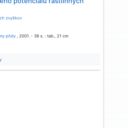
vého potenciálu rastlinných
ných zvyškov
any pôdy
, 2001. - 36 s. : tab., 21 cm
y