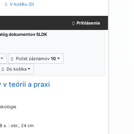
V košíku (
0
)
Prihlásenie
atalóg dokumentov SLDK
Počet záznamov
10
Do košíka
 teórii a praxi
ekológie
8 s. : obr., 24 cm