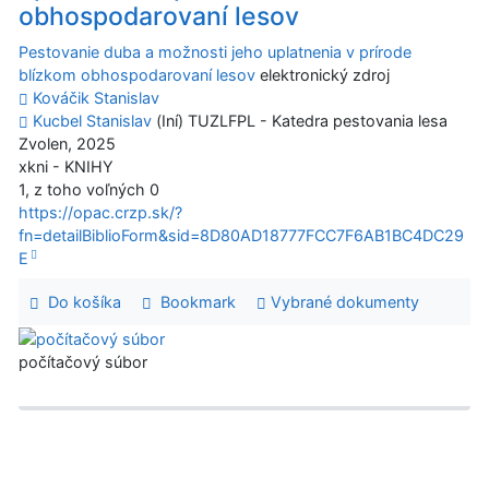
obhospodarovaní lesov
Pestovanie duba a možnosti jeho uplatnenia v prírode
blízkom obhospodarovaní lesov
elektronický zdroj
Kováčik Stanislav
Kucbel Stanislav
(Iní) TUZLFPL - Katedra pestovania lesa
Zvolen, 2025
xkni - KNIHY
1, z toho voľných 0
https://opac.crzp.sk/?
fn=detailBiblioForm&sid=8D80AD18777FCC7F6AB1BC4DC29
E
Do košíka
Bookmark
Vybrané dokumenty
počítačový súbor