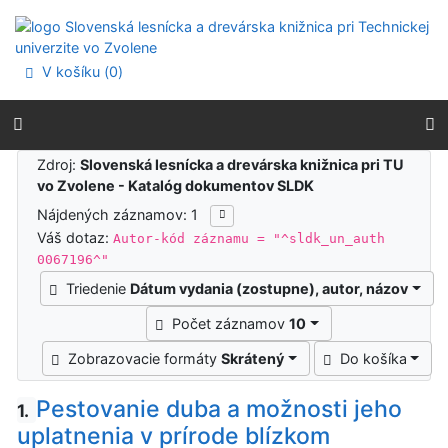
Prejsť na obsah
Prejsť na menu
Prehlásenie o webovej prístupnosti
V košíku (
0
)
Výsledky vyhľadávania
Zdroj:
Slovenská lesnícka a drevárska knižnica pri TU
vo Zvolene - Katalóg dokumentov SLDK
Nájdených záznamov: 1
Váš dotaz:
Autor-kód záznamu = "^sldk_un_auth
0067196^"
Triedenie
Dátum vydania (zostupne), autor, názov
Počet záznamov
10
Zobrazovacie formáty
Skrátený
Do košíka
Pestovanie duba a možnosti jeho
1.
uplatnenia v prírode blízkom