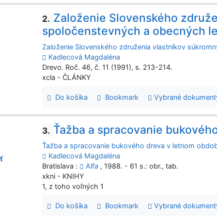
Založenie Slovenského združe
2.
spoločenstevných a obecných le
Založenie Slovenského združenia vlastníkov súkrom
Kadlecová Magdaléna
Drevo. Roč. 46, č. 11 (1991), s. 213-214.
xcla - ČLÁNKY
Do košíka
Bookmark
Vybrané dokument
Ťažba a spracovanie bukového
3.
Ťažba a spracovanie bukového dreva v letnom obdob
Kadlecová Magdaléna
ť
Bratislava :
Alfa
, 1988. - 61 s.: obr., tab.
xkni - KNIHY
1, z toho voľných 1
Do košíka
Bookmark
Vybrané dokument