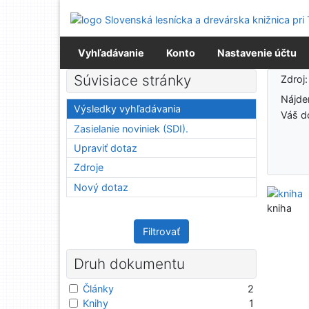
Prejsť na obsah
Prejsť na menu
Prehlásenie o webovej prístupnosti
Vyhľadávanie
Konto
Nastavenie účtu
Výsledky vyhľadávania
Súvisiace stránky
Zdroj
Nájd
Výsledky vyhľadávania
Váš d
Zasielanie noviniek (SDI).
Upraviť dotaz
Zdroje
Nový dotaz
kniha
Filtrovať
Druh dokumentu
Články
2
Knihy
1