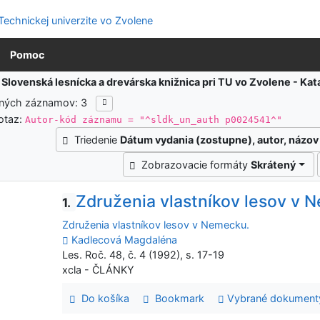
Pomoc
:
Slovenská lesnícka a drevárska knižnica pri TU vo Zvolene - K
ených záznamov: 3
otaz:
Autor-kód záznamu = "^sldk_un_auth p0024541^"
Triedenie
Dátum vydania (zostupne), autor, názov
Zobrazovacie formáty
Skrátený
Združenia vlastníkov lesov v 
1.
Združenia vlastníkov lesov v Nemecku.
Kadlecová Magdaléna
Les. Roč. 48, č. 4 (1992), s. 17-19
xcla - ČLÁNKY
Do košíka
Bookmark
Vybrané dokument