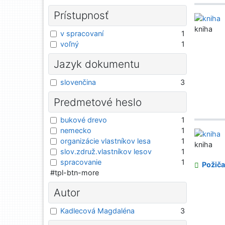
Prístupnosť
kniha
v spracovaní
1
voľný
1
Jazyk dokumentu
slovenčina
3
Predmetové heslo
bukové drevo
1
nemecko
1
organizácie vlastníkov lesa
1
kniha
slov.združ.vlastníkov lesov
1
spracovanie
1
Požiča
#tpl-btn-more
Autor
Kadlecová Magdaléna
3