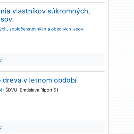
nia vlastníkov súkromných,
sov.
ných, spoločenstevných a obecných lesov.
y
 dreva v letnom období
í
: ŠDVÚ, Bratislava Riport 51
y