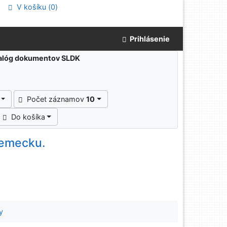
V košíku (
0
)
Prihlásenie
atalóg dokumentov SLDK
Počet záznamov
10
Do košíka
Nemecku.
y