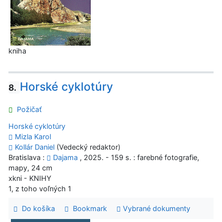
kniha
Horské cyklotúry
8.
Požičať
Horské cyklotúry
Mizla Karol
Kollár Daniel
(Vedecký redaktor)
Bratislava :
Dajama
, 2025. - 159 s. : farebné fotografie,
mapy, 24 cm
xkni - KNIHY
1, z toho voľných 1
Do košíka
Bookmark
Vybrané dokumenty