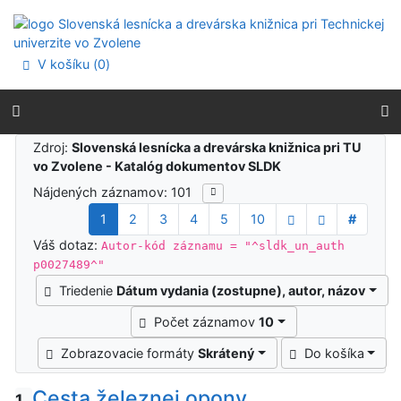
Prejsť na obsah
Prejsť na menu
Prehlásenie o webovej prístupnosti
V košíku (
0
)
Výsledky vyhľadávania
Zdroj:
Slovenská lesnícka a drevárska knižnica pri TU
vo Zvolene - Katalóg dokumentov SLDK
Nájdených záznamov: 101
1
2
3
4
5
10
#
Váš dotaz:
Autor-kód záznamu = "^sldk_un_auth
p0027489^"
Triedenie
Dátum vydania (zostupne), autor, názov
Počet záznamov
10
Zobrazovacie formáty
Skrátený
Do košíka
Cesta železnej opony
1.