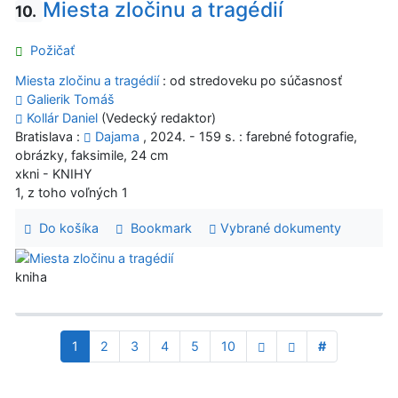
Miesta zločinu a tragédií
10.
Požičať
Miesta zločinu a tragédií
: od stredoveku po súčasnosť
Galierik Tomáš
Kollár Daniel
(Vedecký redaktor)
Bratislava :
Dajama
, 2024. - 159 s. : farebné fotografie,
obrázky, faksimile, 24 cm
xkni - KNIHY
1, z toho voľných 1
Do košíka
Bookmark
Vybrané dokumenty
kniha
1
2
3
4
5
10
#