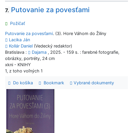
Putovanie za povesťami
7.
Požičať
Putovanie za povesťami
. (3). Hore Váhom do Žiliny
Lacika Ján
Kollár Daniel
(Vedecký redaktor)
Bratislava :
Dajama
, 2025. - 159 s. : farebné fotografie,
obrázky, portréty, 24 cm
xkni - KNIHY
1, z toho voľných 1
Do košíka
Bookmark
Vybrané dokumenty