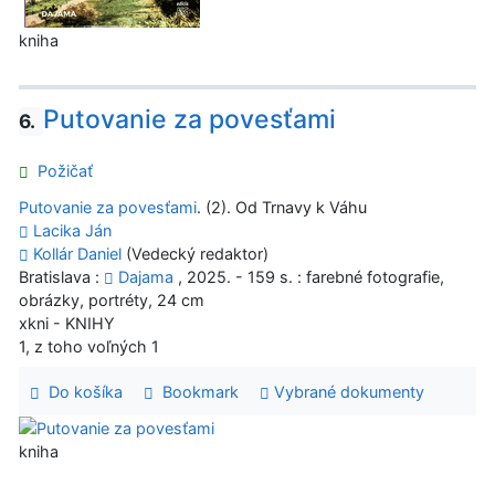
kniha
Putovanie za povesťami
6.
Požičať
Putovanie za povesťami
. (2). Od Trnavy k Váhu
Lacika Ján
Kollár Daniel
(Vedecký redaktor)
Bratislava :
Dajama
, 2025. - 159 s. : farebné fotografie,
obrázky, portréty, 24 cm
xkni - KNIHY
1, z toho voľných 1
Do košíka
Bookmark
Vybrané dokumenty
kniha