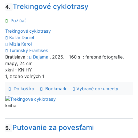
Trekingové cyklotrasy
4.
Požičať
Trekingové cyklotrasy
Kollár Daniel
Mizla Karol
Turanský František
Bratislava :
Dajama
, 2025. - 160 s. : farebné fotografie,
mapy, 24 cm
xkni - KNIHY
1, z toho voľných 1
Do košíka
Bookmark
Vybrané dokumenty
kniha
Putovanie za povesťami
5.