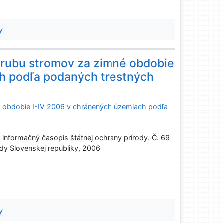
y
ýrubu stromov za zimné obdobie
h podľa podaných trestných
é obdobie I-IV 2006 v chránených územiach podľa
nformačný časopis štátnej ochrany prírody. Č. 69
rody Slovenskej republiky, 2006
y