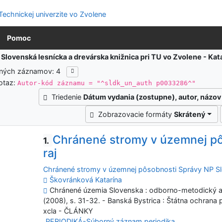
Pomoc
:
Slovenská lesnícka a drevárska knižnica pri TU vo Zvolene - K
ených záznamov: 4
otaz:
Autor-kód záznamu = "^sldk_un_auth p0033286^"
Triedenie
Dátum vydania (zostupne), autor, názov
Zobrazovacie formáty
Skrátený
Chránené stromy v územnej pô
1.
raj
Chránené stromy v územnej pôsobnosti Správy NP Sl
Škovránková Katarína
Chránené územia Slovenska : odborno-metodický a i
(2008), s. 31-32. - Banská Bystrica : Štátna ochrana 
xcla - ČLÁNKY
PERIODIKÁ-Súborný záznam periodika