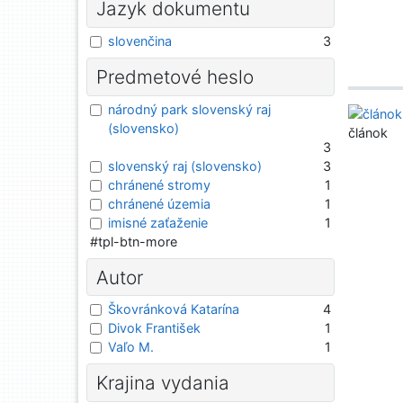
Jazyk dokumentu
slovenčina
3
Predmetové heslo
národný park slovenský raj
(slovensko)
článok
3
slovenský raj (slovensko)
3
chránené stromy
1
chránené územia
1
imisné zaťaženie
1
#tpl-btn-more
Autor
Škovránková Katarína
4
Divok František
1
Vaľo M.
1
Krajina vydania