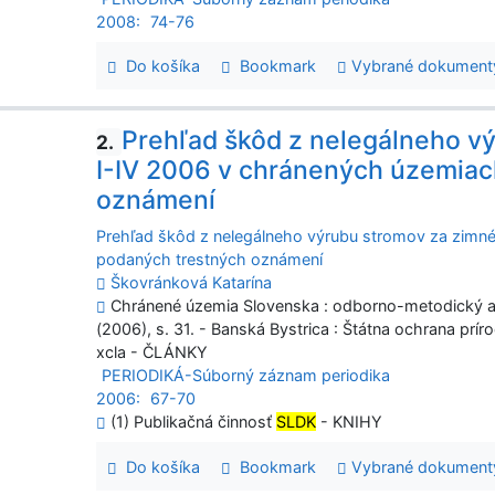
2008:
74-76
Do košíka
Bookmark
Vybrané dokument
Prehľad škôd z nelegálneho v
2.
I-IV 2006 v chránených územiac
oznámení
Prehľad škôd z nelegálneho výrubu stromov za zimn
podaných trestných oznámení
Škovránková Katarína
Chránené územia Slovenska : odborno-metodický a i
(2006), s. 31. - Banská Bystrica : Štátna ochrana prí
xcla - ČLÁNKY
PERIODIKÁ-Súborný záznam periodika
2006:
67-70
(1) Publikačná činnosť
SLDK
- KNIHY
Do košíka
Bookmark
Vybrané dokument