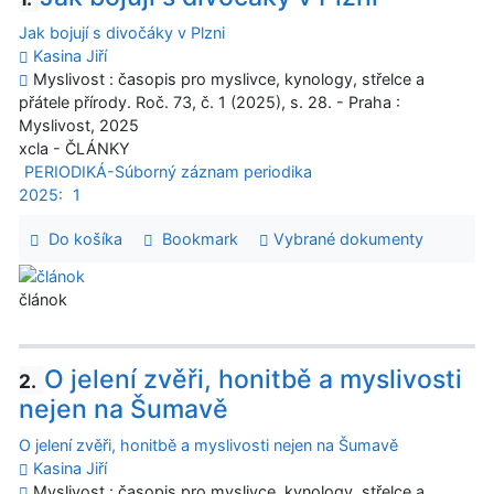
Jak bojují s divočáky v Plzni
Kasina Jiří
Myslivost : časopis pro myslivce, kynology, střelce a
přátele přírody. Roč. 73, č. 1 (2025), s. 28. - Praha :
Myslivost, 2025
xcla - ČLÁNKY
PERIODIKÁ-Súborný záznam periodika
2025:
1
Do košíka
Bookmark
Vybrané dokumenty
článok
O jelení zvěři, honitbě a myslivosti
2.
nejen na Šumavě
O jelení zvěři, honitbě a myslivosti nejen na Šumavě
Kasina Jiří
Myslivost : časopis pro myslivce, kynology, střelce a