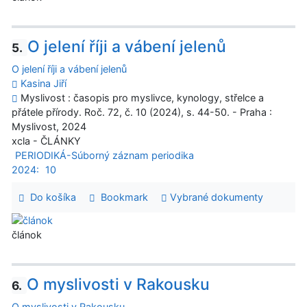
O jelení říji a vábení jelenů
5.
O jelení říji a vábení jelenů
Kasina Jiří
Myslivost : časopis pro myslivce, kynology, střelce a
přátele přírody. Roč. 72, č. 10 (2024), s. 44-50. - Praha :
Myslivost, 2024
xcla - ČLÁNKY
PERIODIKÁ-Súborný záznam periodika
2024:
10
Do košíka
Bookmark
Vybrané dokumenty
článok
O myslivosti v Rakousku
6.
O myslivosti v Rakousku