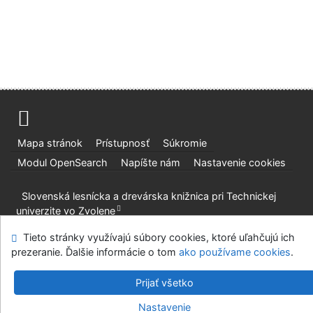
Mapa stránok
Prístupnosť
Súkromie
Modul OpenSearch
Napíšte nám
Nastavenie cookies
Slovenská lesnícka a drevárska knižnica pri Technickej
univerzite vo Zvolene
©1993-2026
IPAC
v.4.8.63a
-
Cosmotron Slovakia, s.r.o.
Tieto stránky využívajú súbory cookies, ktoré uľahčujú ich
prezeranie. Ďalšie informácie o tom
ako používame cookies
.
Prijať všetko
Nastavenie