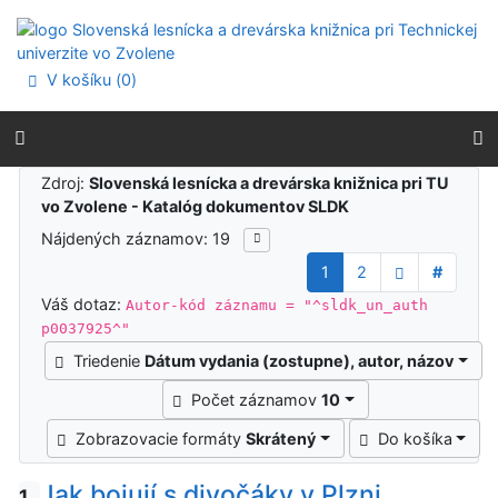
Prejsť na obsah
Prejsť na menu
Prehlásenie o webovej prístupnosti
V košíku (
0
)
Výsledky vyhľadávania
Zdroj:
Slovenská lesnícka a drevárska knižnica pri TU
vo Zvolene - Katalóg dokumentov SLDK
Nájdených záznamov: 19
1
2
#
Váš dotaz:
Autor-kód záznamu = "^sldk_un_auth
p0037925^"
Triedenie
Dátum vydania (zostupne), autor, názov
Počet záznamov
10
Zobrazovacie formáty
Skrátený
Do košíka
Jak bojují s divočáky v Plzni
1.