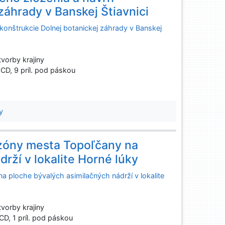
záhrady v Banskej Štiavnici
konštrukcie Dolnej botanickej záhrady v Banskej
vorby krajiny
 1 CD, 9 príl. pod páskou
y
 zóny mesta Topoľčany na
rží v lokalite Horné lúky
a ploche bývalých asimilačných nádrží v lokalite
vorby krajiny
 CD, 1 príl. pod páskou