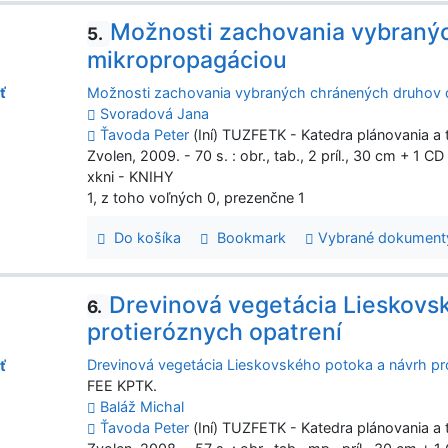
Možnosti zachovania vybraný
5.
mikropropagáciou
Možnosti zachovania vybraných chránených druhov 
ť
Svoradová Jana
Ťavoda Peter
(Iní) TUZFETK - Katedra plánovania a t
Zvolen, 2009. - 70 s. : obr., tab., 2 príl., 30 cm + 1 CD
xkni - KNIHY
1, z toho voľných 0, prezenčne 1
Do košíka
Bookmark
Vybrané dokument
Drevinová vegetácia Lieskovs
6.
protieróznych opatrení
Drevinová vegetácia Lieskovského potoka a návrh pr
ť
FEE KPTK.
Baláž Michal
Ťavoda Peter
(Iní) TUZFETK - Katedra plánovania a t