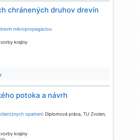
ch chránených druhov drevín
drevín mikropropagáciou
vorby krajiny
y
kého potoka a návrh
otieróznych opatrení
. Diplomová práca, TU Zvolen,
vorby krajiny