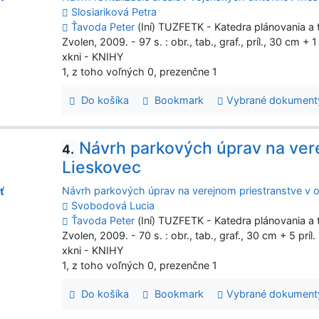
Slosiariková Petra
Ťavoda Peter
(Iní) TUZFETK - Katedra plánovania a t
Zvolen, 2009. - 97 s. : obr., tab., graf., príl., 30 cm +
xkni - KNIHY
1, z toho voľných 0, prezenčne 1
Do košíka
Bookmark
Vybrané dokument
Návrh parkových úprav na vere
4.
Lieskovec
Návrh parkových úprav na verejnom priestranstve v 
ť
Svobodová Lucia
Ťavoda Peter
(Iní) TUZFETK - Katedra plánovania a t
Zvolen, 2009. - 70 s. : obr., tab., graf., 30 cm + 5 prí
xkni - KNIHY
1, z toho voľných 0, prezenčne 1
Do košíka
Bookmark
Vybrané dokument