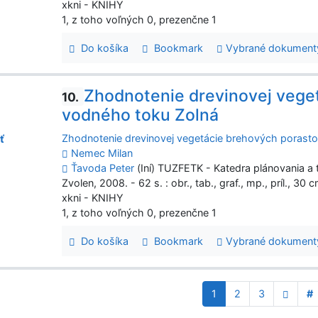
xkni - KNIHY
1, z toho voľných 0, prezenčne 1
Do košíka
Bookmark
Vybrané dokument
Zhodnotenie drevinovej vege
10.
vodného toku Zolná
Zhodnotenie drevinovej vegetácie brehových porast
ť
Nemec Milan
Ťavoda Peter
(Iní) TUZFETK - Katedra plánovania a t
Zvolen, 2008. - 62 s. : obr., tab., graf., mp., príl., 30
xkni - KNIHY
1, z toho voľných 0, prezenčne 1
Do košíka
Bookmark
Vybrané dokument
1
2
3
#