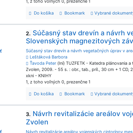
1, z toho voľných 0, prezenčne 1
Do košíka
Bookmark
Vybrané dokument
Súčasný stav drevín a návrh v
2.
Slovenských magnezitových zá
Súčasný stav drevín a návrh vegetačných úprav v ar
ť
Leštáková Barbora
Ťavoda Peter
(Iní) TUZFETK - Katedra plánovania a t
Zvolen, 2009. - 55 s. : obr., tab., príl., 30 cm + 1 CD, 
xkni - KNIHY
1, z toho voľných 0, prezenčne 1
Do košíka
Bookmark
Vybrané dokument
Návrh revitalizácie areálov vo
3.
Zvolen
Návrh revitalizácie areálov vojenských cintorínov me
ť