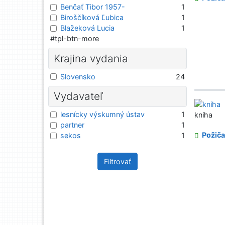
Benčať Tibor 1957-
1
Biroščíková Ľubica
1
Blažeková Lucia
1
#tpl-btn-more
Krajina vydania
Slovensko
24
Vydavateľ
lesnícky výskumný ústav
1
kniha
partner
1
Požiča
sekos
1
Filtrovať