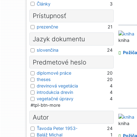
Články
3
Prístupnosť
prezenčne
21
Jazyk dokumentu
kniha
slovenčina
24
Požiča
Predmetové heslo
diplomové práce
20
theses
20
drevinová vegetácia
4
introdukcia drevín
4
vegetačné úpravy
4
#tpl-btn-more
Autor
kniha
Ťavoda Peter 1953-
24
Baláž Michal
1
Požiča