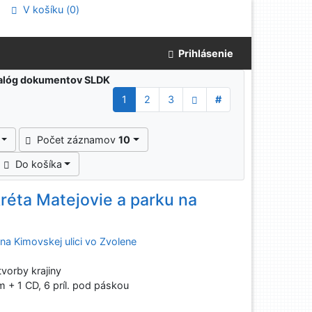
V košíku (
0
)
Prihlásenie
atalóg dokumentov SLDK
1
2
3
#
Počet záznamov
10
Do košíka
réta Matejovie a parku na
na Kimovskej ulici vo Zvolene
vorby krajiny
 cm + 1 CD, 6 príl. pod páskou