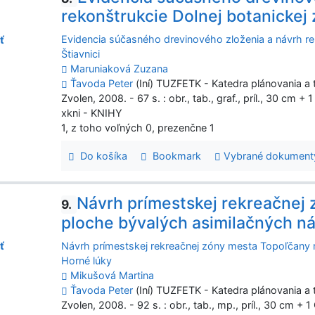
rekonštrukcie Dolnej botanickej 
Evidencia súčasného drevinového zloženia a návrh re
ť
Štiavnici
Maruniaková Zuzana
Ťavoda Peter
(Iní) TUZFETK - Katedra plánovania a t
Zvolen, 2008. - 67 s. : obr., tab., graf., príl., 30 cm +
xkni - KNIHY
1, z toho voľných 0, prezenčne 1
Do košíka
Bookmark
Vybrané dokument
Návrh prímestskej rekreačnej
9.
ploche bývalých asimilačných nád
Návrh prímestskej rekreačnej zóny mesta Topoľčany n
ť
Horné lúky
Mikušová Martina
Ťavoda Peter
(Iní) TUZFETK - Katedra plánovania a t
Zvolen, 2008. - 92 s. : obr., tab., mp., príl., 30 cm + 1