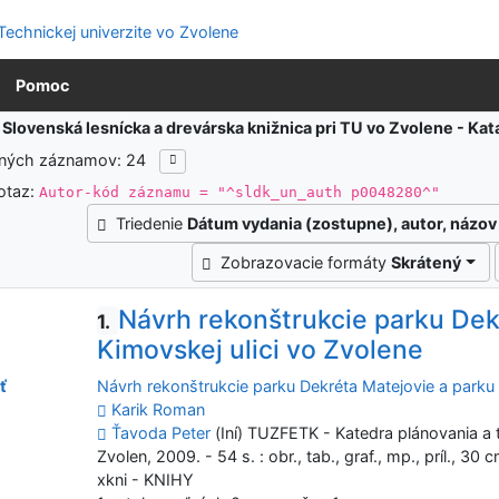
Pomoc
:
Slovenská lesnícka a drevárska knižnica pri TU vo Zvolene - K
ených záznamov: 24
otaz:
Autor-kód záznamu = "^sldk_un_auth p0048280^"
Triedenie
Dátum vydania (zostupne), autor, názov
Zobrazovacie formáty
Skrátený
Návrh rekonštrukcie parku Dek
1.
Kimovskej ulici vo Zvolene
Návrh rekonštrukcie parku Dekréta Matejovie a parku 
ť
Karik Roman
Ťavoda Peter
(Iní) TUZFETK - Katedra plánovania a t
Zvolen, 2009. - 54 s. : obr., tab., graf., mp., príl., 30
xkni - KNIHY