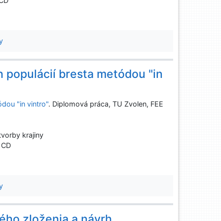
 CD
y
 populácií bresta metódou "in
ou "in vintro"
. Diplomová práca, TU Zvolen, FEE
vorby krajiny
1 CD
y
ého zloženia a návrh