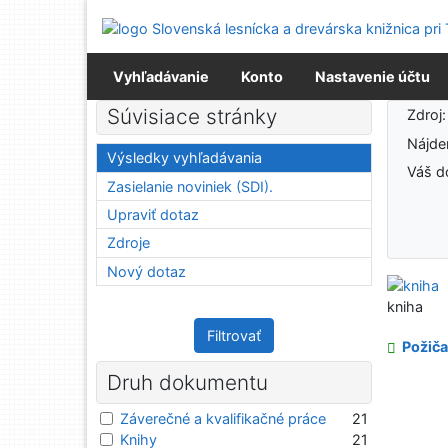
Prejsť na obsah
Prejsť na menu
Prehlásenie o webovej prístupnosti
Vyhľadávanie
Konto
Nastavenie účtu
Výsledky vyhľadávania
Súvisiace stránky
Zdroj
Nájd
Výsledky vyhľadávania
Váš d
Zasielanie noviniek (SDI).
Upraviť dotaz
Zdroje
Nový dotaz
kniha
Filtrovať
Požiča
Druh dokumentu
Záverečné a kvalifikačné práce
21
Knihy
21