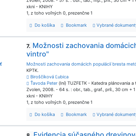
Zvolen, 2008. - 57 s. : obr., tab., mp., príl., 30 cm + 1
xkni - KNIHY
1, z toho voľných 0, prezenčne 1
Do košíka
Bookmark
Vybrané dokument
Možnosti zachovania domácich
7.
vintro"
Možnosti zachovania domácich populácií bresta metód
ť
KPTK.
Biroščíková Ľubica
Ťavoda Peter
(Iní) TUZFETK - Katedra plánovania a t
Zvolen, 2008. - 64 s. : obr., tab., graf., príl., 30 cm + 
xkni - KNIHY
1, z toho voľných 0, prezenčne 1
Do košíka
Bookmark
Vybrané dokument
Evidencia súčasného drevinov
8.