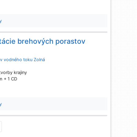
y
tácie brehových porastov
ov vodného toku Zolná
vorby krajiny
 cm + 1 CD
y