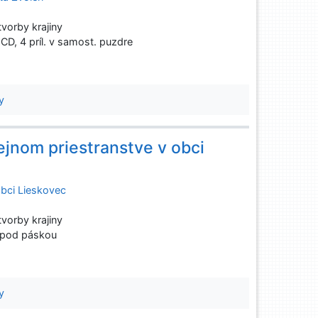
vorby krajiny
 1 CD, 4 príl. v samost. puzdre
y
jnom priestranstve v obci
obci Lieskovec
vorby krajiny
l. pod páskou
y