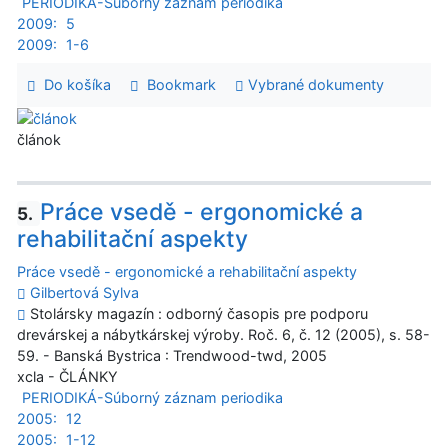
PERIODIKÁ-Súborný záznam periodika
2009:
5
2009:
1-6
Do košíka
Bookmark
Vybrané dokumenty
článok
Práce vsedě - ergonomické a
5.
rehabilitační aspekty
Práce vsedě - ergonomické a rehabilitační aspekty
Gilbertová Sylva
Stolársky magazín : odborný časopis pre podporu
drevárskej a nábytkárskej výroby. Roč. 6, č. 12 (2005), s. 58-
59. - Banská Bystrica : Trendwood-twd, 2005
xcla - ČLÁNKY
PERIODIKÁ-Súborný záznam periodika
2005:
12
2005:
1-12