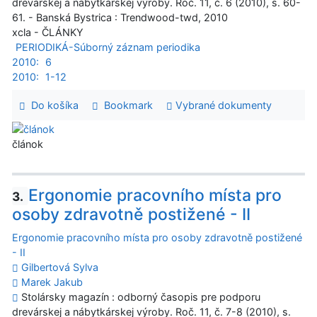
drevárskej a nábytkárskej výroby. Roč. 11, č. 6 (2010), s. 60-
61. - Banská Bystrica : Trendwood-twd, 2010
xcla - ČLÁNKY
PERIODIKÁ-Súborný záznam periodika
2010:
6
2010:
1-12
Do košíka
Bookmark
Vybrané dokumenty
článok
Ergonomie pracovního místa pro
3.
osoby zdravotně postižené - II
Ergonomie pracovního místa pro osoby zdravotně postižené
- II
Gilbertová Sylva
Marek Jakub
Stolársky magazín : odborný časopis pre podporu
drevárskej a nábytkárskej výroby. Roč. 11, č. 7-8 (2010), s.