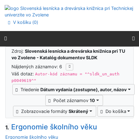
Prejsť na obsah
Prejsť na menu
Prehlásenie o webovej prístupnosti
V košíku (
0
)
Výsledky vyhľadávania
Zdroj:
Slovenská lesnícka a drevárska knižnica pri TU
vo Zvolene - Katalóg dokumentov SLDK
Nájdených záznamov: 6
Váš dotaz:
Autor-kód záznamu = "^sldk_un_auth
p0049619^"
Triedenie
Dátum vydania (zostupne), autor, názov
Počet záznamov
10
Zobrazovacie formáty
Skrátený
Do košíka
Ergonomie školního věku
1.
Ergonomie školního věku