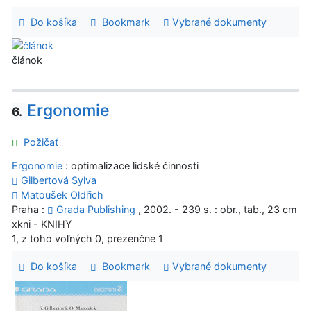
Do košíka
Bookmark
Vybrané dokumenty
článok
Ergonomie
6.
Požičať
Ergonomie
: optimalizace lidské činnosti
Gilbertová Sylva
Matoušek Oldřich
Praha :
Grada Publishing
, 2002. - 239 s. : obr., tab., 23 cm
xkni - KNIHY
1, z toho voľných 0, prezenčne 1
Do košíka
Bookmark
Vybrané dokumenty