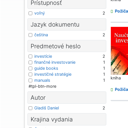
Prístupnosť
Požiča
voľný
2
Jazyk dokumentu
čeština
2
Predmetové heslo
investície
2
finančné investovanie
1
guide books
1
investičné stratégie
1
kniha
manuals
1
#tpl-btn-more
Požiča
Autor
Gladiš Daniel
2
Krajina vydania