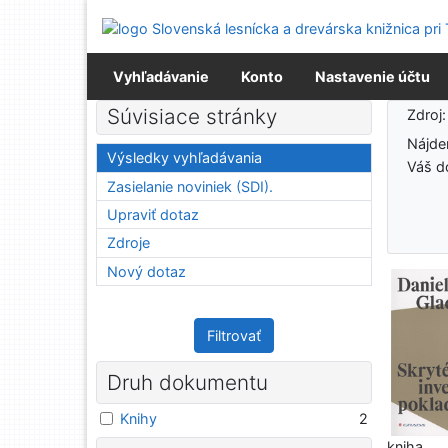
Prejsť na obsah
Prejsť na menu
Prehlásenie o webovej prístupnosti
Vyhľadávanie
Konto
Nastavenie účtu
Výsledky vyhľadávania
Súvisiace stránky
Zdroj
Nájd
Výsledky vyhľadávania
Váš d
Zasielanie noviniek (SDI).
Upraviť dotaz
Zdroje
Nový dotaz
Filtrovať
Druh dokumentu
Knihy
2
kniha