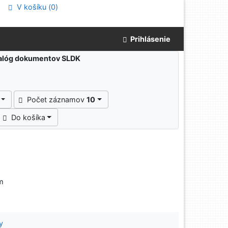
V košíku (
0
)
Prihlásenie
atalóg dokumentov SLDK
Počet záznamov
10
Do košíka
cm
y