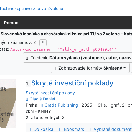
Pomoc
:
Slovenská lesnícka a drevárska knižnica pri TU vo Zvolene - K
ených záznamov: 2
otaz:
Autor-kód záznamu = "^sldk_un_auth p0049914^"
Triedenie
Dátum vydania (zostupne), autor, názov
Zobrazovacie formáty
Skrátený
Skryté investiční poklady
1.
Skryté investiční poklady
Gladiš Daniel
Praha :
Grada Publishing
, 2025. - 91 s. : graf., 21 
xkni - KNIHY
2, z toho voľných 2
Do košíka
Bookmark
Vybrané dokument