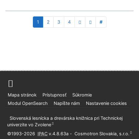
1
2
3
4
#
Mapa stránok
Prístupnosť
Súkromie
Modul OpenSearch
Napíšte nám
Nastavenie cookies
Slovenská lesnícka a drevárska knižnica pri Technickej
univerzite vo Zvolene
©1993-2026
IPAC
v.4.8.63a
-
Cosmotron Slovakia, s.r.o.