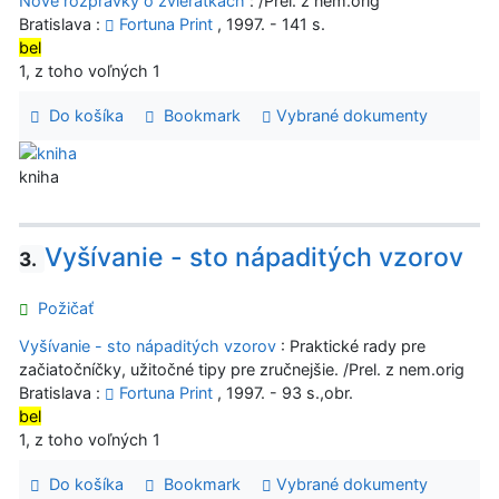
Nové rozprávky o zvieratkách
: /Prel. z nem.orig
Bratislava :
Fortuna Print
, 1997. - 141 s.
bel
1, z toho voľných 1
Do košíka
Bookmark
Vybrané dokumenty
kniha
Vyšívanie - sto nápaditých vzorov
3.
Požičať
Vyšívanie - sto nápaditých vzorov
: Praktické rady pre
začiatočníčky, užitočné tipy pre zručnejšie. /Prel. z nem.orig
Bratislava :
Fortuna Print
, 1997. - 93 s.,obr.
bel
1, z toho voľných 1
Do košíka
Bookmark
Vybrané dokumenty