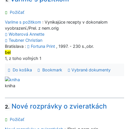
Požičať
Varíme s požitkom
: Vynikajúce recepty v dokonalom
vyobrazení./Prel. z nem.orig
Wolterová Annette
Teubner Christian
Bratislava :
Fortuna Print
, 1997. - 230 s.,obr.
bel
1, z toho voľných 1
Do košíka
Bookmark
Vybrané dokumenty
kniha
Nové rozprávky o zvieratkách
2.
Požičať