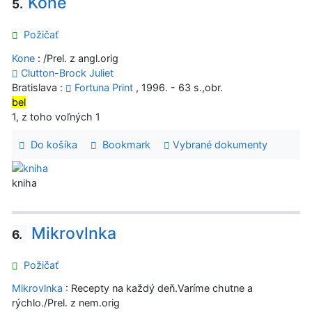
Kone
5.
Požičať
Kone
: /Prel. z angl.orig
Clutton-Brock Juliet
Bratislava :
Fortuna Print
, 1996. - 63 s.,obr.
bel
1, z toho voľných 1
Do košíka
Bookmark
Vybrané dokumenty
kniha
Mikrovlnka
6.
Požičať
Mikrovlnka
: Recepty na každý deň.Varíme chutne a
rýchlo./Prel. z nem.orig