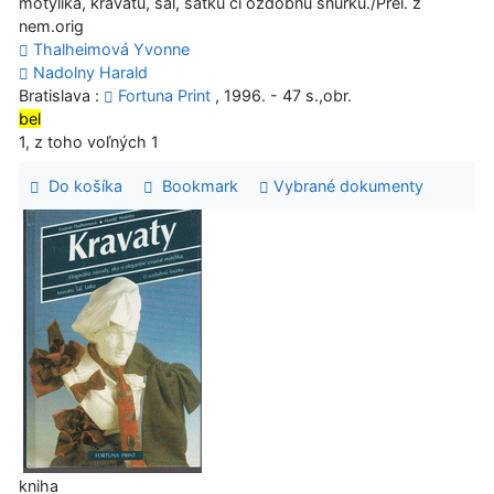
motýlika, kravatu, šál, šatku či ozdobnú šnúrku./Prel. z
nem.orig
Thalheimová Yvonne
Nadolny Harald
Bratislava :
Fortuna Print
, 1996. - 47 s.,obr.
bel
1, z toho voľných 1
Do košíka
Bookmark
Vybrané dokumenty
kniha