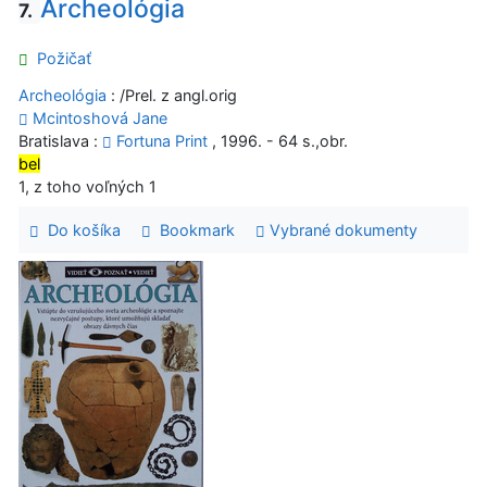
Archeológia
7.
Požičať
Archeológia
: /Prel. z angl.orig
Mcintoshová Jane
Bratislava :
Fortuna Print
, 1996. - 64 s.,obr.
bel
1, z toho voľných 1
Do košíka
Bookmark
Vybrané dokumenty