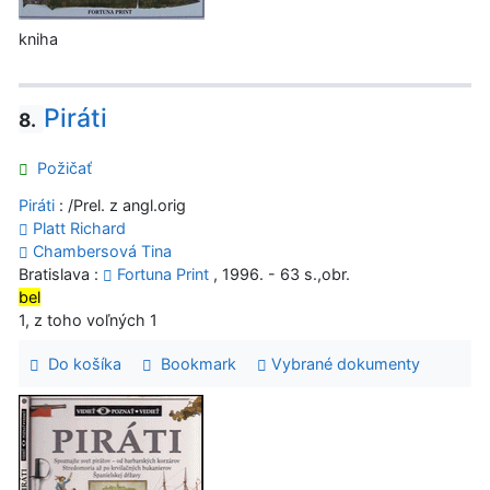
kniha
Piráti
8.
Požičať
Piráti
: /Prel. z angl.orig
Platt Richard
Chambersová Tina
Bratislava :
Fortuna Print
, 1996. - 63 s.,obr.
bel
1, z toho voľných 1
Do košíka
Bookmark
Vybrané dokumenty