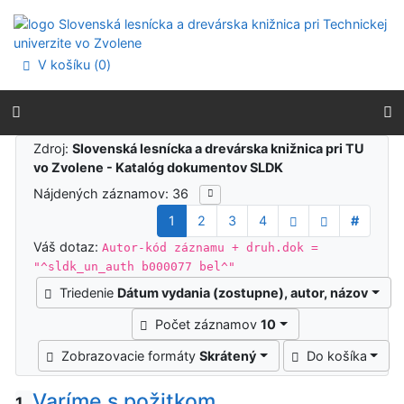
Prejsť na obsah
Prejsť na menu
Prehlásenie o webovej prístupnosti
V košíku (
0
)
Výsledky vyhľadávania
Zdroj:
Slovenská lesnícka a drevárska knižnica pri TU
vo Zvolene - Katalóg dokumentov SLDK
Nájdených záznamov: 36
1
2
3
4
#
Váš dotaz:
Autor-kód záznamu + druh.dok =
"^sldk_un_auth b000077 bel^"
Triedenie
Dátum vydania (zostupne), autor, názov
Počet záznamov
10
Zobrazovacie formáty
Skrátený
Do košíka
Varíme s požitkom
1.