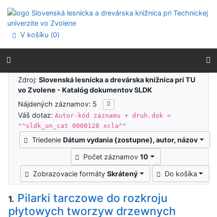
Prejsť na obsah
Prejsť na menu
Prehlásenie o webovej prístupnosti
V košíku (
0
)
Výsledky vyhľadávania
Zdroj:
Slovenská lesnícka a drevárska knižnica pri TU
vo Zvolene - Katalóg dokumentov SLDK
Nájdených záznamov: 5
Váš dotaz:
Autor-kód záznamu + druh.dok =
"^sldk_un_cat 0000128 xcla^"
Triedenie
Dátum vydania (zostupne), autor, názov
Počet záznamov
10
Zobrazovacie formáty
Skrátený
Do košíka
Pilarki tarczowe do rozkroju
1.
płytowych tworzyw drzewnych