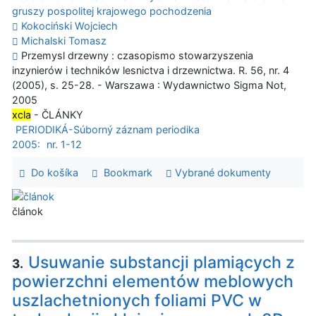
gruszy pospolitej krajowego pochodzenia
Kokociński Wojciech
Michalski Tomasz
Przemysl drzewny : czasopismo stowarzyszenia
inzynierów i techników lesnictva i drzewnictwa. R. 56, nr. 4
(2005), s. 25-28. - Warszawa : Wydawnictwo Sigma Not,
2005
xcla
- ČLÁNKY
PERIODIKÁ-Súborný záznam periodika
2005:
nr. 1-12
Do košíka
Bookmark
Vybrané dokumenty
článok
Usuwanie substancji plamiących z
3.
powierzchni elementów meblowych
uszlachetnionych foliami PVC w