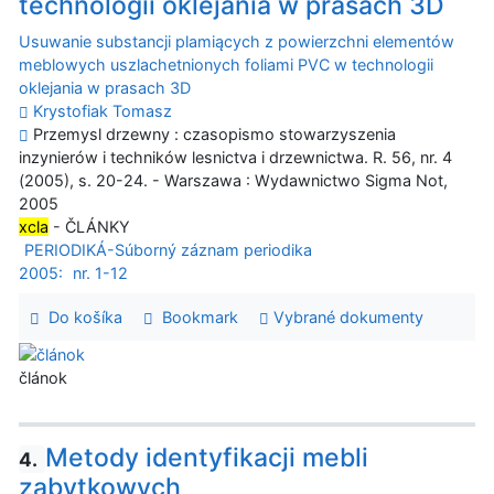
technologii oklejania w prasach 3D
Usuwanie substancji plamiących z powierzchni elementów
meblowych uszlachetnionych foliami PVC w technologii
oklejania w prasach 3D
Krystofiak Tomasz
Przemysl drzewny : czasopismo stowarzyszenia
inzynierów i techników lesnictva i drzewnictwa. R. 56, nr. 4
(2005), s. 20-24. - Warszawa : Wydawnictwo Sigma Not,
2005
xcla
- ČLÁNKY
PERIODIKÁ-Súborný záznam periodika
2005:
nr. 1-12
Do košíka
Bookmark
Vybrané dokumenty
článok
Metody identyfikacji mebli
4.
zabytkowych