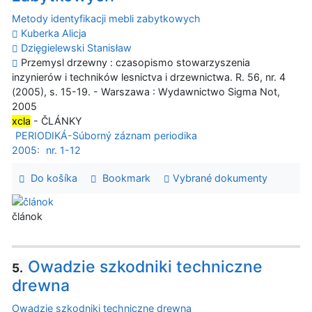
Metody identyfikacji mebli zabytkowych
Kuberka Alicja
Dzięgielewski Stanisław
Przemysl drzewny : czasopismo stowarzyszenia
inzynierów i techników lesnictva i drzewnictwa. R. 56, nr. 4
(2005), s. 15-19. - Warszawa : Wydawnictwo Sigma Not,
2005
xcla
- ČLÁNKY
PERIODIKÁ-Súborný záznam periodika
2005:
nr. 1-12
Do košíka
Bookmark
Vybrané dokumenty
článok
Owadzie szkodniki techniczne
5.
drewna
Owadzie szkodniki techniczne drewna