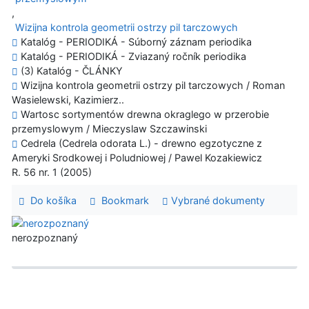
,
Wizijna kontrola geometrii ostrzy pil tarczowych
Katalóg - PERIODIKÁ - Súborný záznam periodika
Katalóg - PERIODIKÁ - Zviazaný ročník periodika
(3) Katalóg - ČLÁNKY
Wizijna kontrola geometrii ostrzy pil tarczowych / Roman
Wasielewski, Kazimierz..
Wartosc sortymentów drewna okraglego w przerobie
przemyslowym / Mieczyslaw Szczawinski
Cedrela (Cedrela odorata L.) - drewno egzotyczne z
Ameryki Srodkowej i Poludniowej / Pawel Kozakiewicz
R. 56 nr. 1 (2005)
Do košíka
Bookmark
Vybrané dokumenty
nerozpoznaný