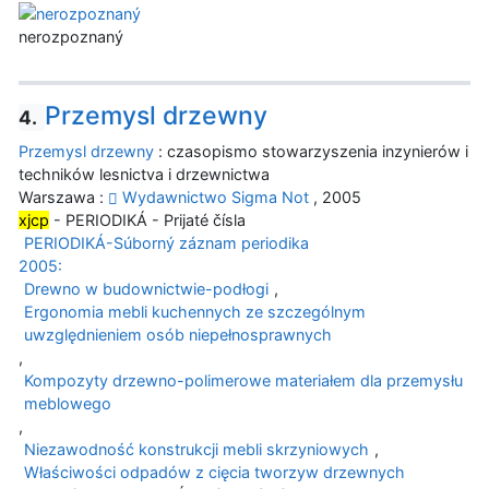
nerozpoznaný
Przemysl drzewny
4.
Przemysl drzewny
: czasopismo stowarzyszenia inzynierów i
techników lesnictva i drzewnictwa
Warszawa :
Wydawnictwo Sigma Not
, 2005
xjcp
- PERIODIKÁ - Prijaté čísla
PERIODIKÁ-Súborný záznam periodika
2005:
Drewno w budownictwie-podłogi
,
Ergonomia mebli kuchennych ze szczególnym
uwzględnieniem osób niepełnosprawnych
,
Kompozyty drzewno-polimerowe materiałem dla przemysłu
meblowego
,
Niezawodność konstrukcji mebli skrzyniowych
,
Właściwości odpadów z cięcia tworzyw drzewnych