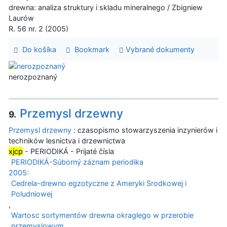
drewna: analiza struktury i skladu mineralnego / Zbigniew
Laurów
R. 56 nr. 2 (2005)
Do košíka
Bookmark
Vybrané dokumenty
nerozpoznaný
Przemysl drzewny
9.
Przemysl drzewny
: czasopismo stowarzyszenia inzynierów i
techników lesnictva i drzewnictwa
xjcp
- PERIODIKÁ - Prijaté čísla
PERIODIKÁ-Súborný záznam periodika
2005:
Cedrela-drewno egzotyczne z Ameryki Srodkowej i
Poludniowej
,
Wartosc sortymentów drewna okraglego w przerobie
przemyslowym