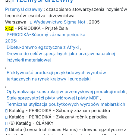
Przemysl drzewny
: czasopismo stowarzyszenia inzynierów i
techników lesnictva i drzewnictwa
Warszawa :
Wydawnictwo Sigma Not
, 2005
xjcp
- PERIODIKÁ - Prijaté čísla
PERIODIKÁ-Súborný záznam periodika
2005:
Dibetu-drewno egzotyczne z Afryki
,
Drewno do celów specjalnych jako przejaw naturalnej
inżynierii materiałowej
,
Efektywność produkcji przykładowych wyrobów
tartacznych na rynek krajowy i europejski
,
Optymalizacja konstrukcji w przemysłowej produkcji mebli
,
Stałe sprężystośći płyty wiórowej i płyty MDF
,
Termiczna utylizacja poużytkowych wyrobów meblarskich
Katalóg - PERIODIKÁ - Súborný záznam periodika
Katalóg - PERIODIKÁ - Zviazaný ročník periodika
(6) Katalóg - ČLÁNKY
Dibetu (Lovoa trichilioides Harms) - drewno egzotyczne z