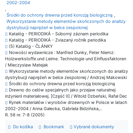
2002-2004
,
Środki do ochrony drewna przed korozją biologiczną
,
Wykorzystanie metody elementów skończonych do analizy
dystrybucji naprężeń w belce zespolonej
Katalóg - PERIODIKÁ - Súborný záznam periodika
Katalóg - PERIODIKÁ - Zviazaný ročník periodika
(5) Katalóg - ČLÁNKY
Nowości wydawnicze : Manfred Dunky, Peter Niemz:
Holzwerkstoffe und Leime. Technologie und Einflussfaktoren
/ Mieczyslaw Matejak
Wykorzystanie metody elementów skończonych do analizy
dystrybucji naprężeń w belce zespolonej / Andrzej Makowski
Środki do ochrony drewna przed korozją biologiczną
Drewno do celów specjalnych jako przejaw naturalnej
inżynierii materiałowej. [Część II] / Witold Dzbeński, Rafał Dec
Rynek materiałów i wyrobów drzewnych w Polsce w latach
2002-2004 / Anna Gałecka, Gabriela Bidzińska,..
R. 56 nr. 7-8 (2005)
Do košíka
Bookmark
Vybrané dokumenty