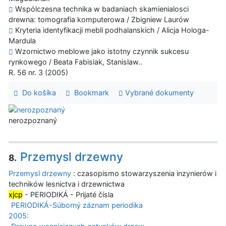
Wspólczesna technika w badaniach skamienialosci
drewna: tomografia komputerowa / Zbigniew Laurów
Kryteria identyfikacji mebli podhalanskich / Alicja Hologa-
Mardula
Wzornictwo meblowe jako istotny czynnik sukcesu
rynkowego / Beata Fabisiak, Stanislaw..
R. 56 nr. 3 (2005)
Do košíka
Bookmark
Vybrané dokumenty
nerozpoznaný
Przemysl drzewny
8.
Przemysl drzewny
: czasopismo stowarzyszenia inzynierów i
techników lesnictva i drzewnictwa
xjcp
- PERIODIKÁ - Prijaté čísla
PERIODIKÁ-Súborný záznam periodika
2005: