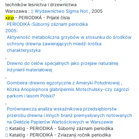
techników lesnictva i drzewnictwa
Warszawa :
Wydawnictwo Sigma Not
, 2005
xjcp
- PERIODIKÁ - Prijaté čísla
PERIODIKÁ-Súborný záznam periodika
2005:
Aktywność metaboliczna grzybów w stosunku do środków
ochrony drewna zawierających miedź-krótka
charakterystyka
,
Drewno do celów specjalnych jako przejaw naturalnej
inżynierii materiałowej
,
Gombeira-drewno egzotyczne z Ameryki Południowej
,
Kózka Anoplophora glabripennis Motschulsky-czy zagrozi
parkom i lasom Polski?
,
Porównawcza analiza wskaźnikowa przedsiębiorstw
przerobu drewna i innych branż premysłowych notowanych
na Giełdzie Papierów Wartościowych w Warszawie
Katalóg - PERIODIKÁ - Súborný záznam periodika
Katalóg - PERIODIKÁ - Zviazaný ročník periodika