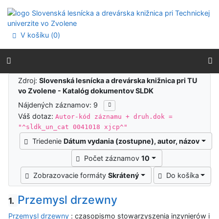
Prejsť na obsah
Prejsť na menu
Prehlásenie o webovej prístupnosti
V košíku (
0
)
Výsledky vyhľadávania
Zdroj:
Slovenská lesnícka a drevárska knižnica pri TU
vo Zvolene - Katalóg dokumentov SLDK
Nájdených záznamov: 9
Váš dotaz:
Autor-kód záznamu + druh.dok =
"^sldk_un_cat 0041018 xjcp^"
Triedenie
Dátum vydania (zostupne), autor, názov
Počet záznamov
10
Zobrazovacie formáty
Skrátený
Do košíka
Przemysl drzewny
1.
Przemysl drzewny
: czasopismo stowarzyszenia inzynierów i