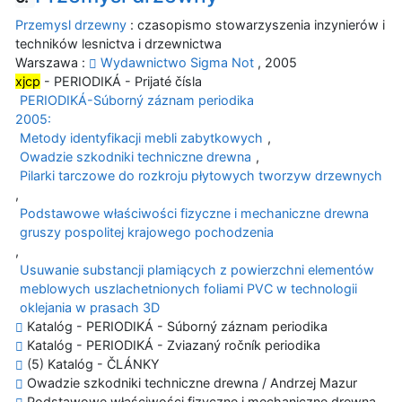
Przemysl drzewny
: czasopismo stowarzyszenia inzynierów i
techników lesnictva i drzewnictwa
Warszawa :
Wydawnictwo Sigma Not
, 2005
xjcp
- PERIODIKÁ - Prijaté čísla
PERIODIKÁ-Súborný záznam periodika
2005:
Metody identyfikacji mebli zabytkowych
,
Owadzie szkodniki techniczne drewna
,
Pilarki tarczowe do rozkroju płytowych tworzyw drzewnych
,
Podstawowe właściwości fizyczne i mechaniczne drewna
gruszy pospolitej krajowego pochodzenia
,
Usuwanie substancji plamiących z powierzchni elementów
meblowych uszlachetnionych foliami PVC w technologii
oklejania w prasach 3D
Katalóg - PERIODIKÁ - Súborný záznam periodika
Katalóg - PERIODIKÁ - Zviazaný ročník periodika
(5) Katalóg - ČLÁNKY
Owadzie szkodniki techniczne drewna / Andrzej Mazur
Podstawowe właściwości fizyczne i mechaniczne drewna