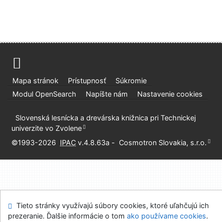
Mapa stránok
Prístupnosť
Súkromie
Modul OpenSearch
Napíšte nám
Nastavenie cookies
Slovenská lesnícka a drevárska knižnica pri Technickej
univerzite vo Zvolene
©1993-2026
IPAC
v.4.8.63a
-
Cosmotron Slovakia, s.r.o.
Tieto stránky využívajú súbory cookies, ktoré uľahčujú ich
prezeranie. Ďalšie informácie o tom
ako používame cookies
.