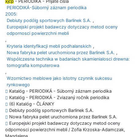
xjcp
- PERIODIKÁ - Prijaté čísla
PERIODIKÁ-Súborný záznam periodika
2005:
Debiuty podólg sportowych Barlinek S.A.
,
Europejski projekt badawczy dotyczacy metod oceny
odpornosci powierzchni mebli
,
Kryteria identyfikacji mebli podhalanskich
,
Nowa fabryka pelet uruchomiona przez Barlinek S.A.
,
Wspólczesna technika w badaniach skamienialosci drewna:
tomografia komputerowa
,
Wzornictwo meblowe jako istotny czynnik sukcesu
rynkowego
Katalóg - PERIODIKÁ - Súborný záznam periodika
Katalóg - PERIODIKÁ - Zviazaný ročník periodika
(6) Katalóg - ČLÁNKY
Debiuty podólg sportowych Barlinek S.A.
Nowa fabryka pelet uruchomiona przez Barlinek S.A.
Europejski projekt badawczy dotyczacy metod oceny
odpornosci powierzchni mebli / Zofia Krzoska-Adamczak,
Magdalena..