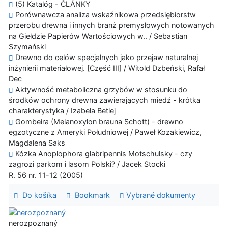
(5) Katalóg - ČLÁNKY
Porównawcza analiza wskaźnikowa przedsiębiorstw
przerobu drewna i innych branż premysłowych notowanych
na Giełdzie Papierów Wartościowych w.. / Sebastian
Szymański
Drewno do celów specjalnych jako przejaw naturalnej
inżynierii materiałowej. [Część III] / Witold Dzbeński, Rafał
Dec
Aktywność metaboliczna grzybów w stosunku do
środków ochrony drewna zawierających miedź - krótka
charakterystyka / Izabela Betlej
Gombeira (Melanoxylon brauna Schott) - drewno
egzotyczne z Ameryki Południowej / Paweł Kozakiewicz,
Magdalena Saks
Kózka Anoplophora glabripennis Motschulsky - czy
zagrozi parkom i lasom Polski? / Jacek Stocki
R. 56 nr. 11-12 (2005)
Do košíka
Bookmark
Vybrané dokumenty
nerozpoznaný