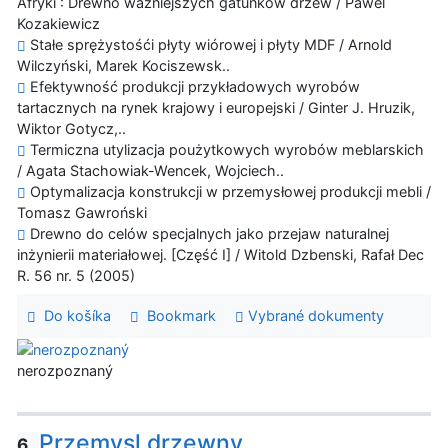
Afryki : Drewno ważniejszych gatunków drzew / Pawel
Kozakiewicz
Stałe sprężystośći płyty wiórowej i płyty MDF / Arnold
Wilczyński, Marek Kociszewsk..
Efektywność produkcji przykładowych wyrobów
tartacznych na rynek krajowy i europejski / Ginter J. Hruzik,
Wiktor Gotycz,..
Termiczna utylizacja poużytkowych wyrobów meblarskich
/ Agata Stachowiak-Wencek, Wojciech..
Optymalizacja konstrukcji w przemysłowej produkcji mebli /
Tomasz Gawroński
Drewno do celów specjalnych jako przejaw naturalnej
inżynierii materiałowej. [Część I] / Witold Dzbenski, Rafał Dec
R. 56 nr. 5 (2005)
Do košíka
Bookmark
Vybrané dokumenty
nerozpoznaný
Przemysl drzewny
6.