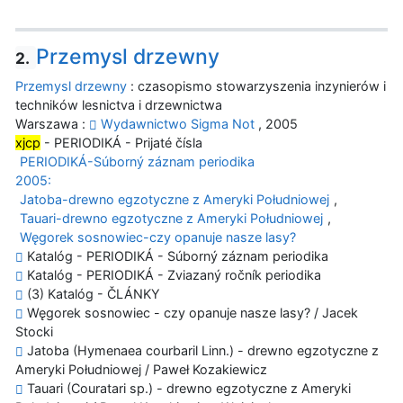
Przemysl drzewny
2.
Przemysl drzewny
: czasopismo stowarzyszenia inzynierów i
techników lesnictva i drzewnictwa
Warszawa :
Wydawnictwo Sigma Not
, 2005
xjcp
- PERIODIKÁ - Prijaté čísla
PERIODIKÁ-Súborný záznam periodika
2005:
Jatoba-drewno egzotyczne z Ameryki Południowej
,
Tauari-drewno egzotyczne z Ameryki Południowej
,
Węgorek sosnowiec-czy opanuje nasze lasy?
Katalóg - PERIODIKÁ - Súborný záznam periodika
Katalóg - PERIODIKÁ - Zviazaný ročník periodika
(3) Katalóg - ČLÁNKY
Węgorek sosnowiec - czy opanuje nasze lasy? / Jacek
Stocki
Jatoba (Hymenaea courbaril Linn.) - drewno egzotyczne z
Ameryki Południowej / Paweł Kozakiewicz
Tauari (Couratari sp.) - drewno egzotyczne z Ameryki