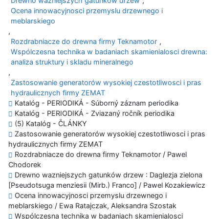
Drewno wazniejszych gatunków drzew
,
Ocena innowacyjnosci przemyslu drzewnego i
meblarskiego
,
Rozdrabniacze do drewna firmy Teknamotor
,
Wspólczesna technika w badaniach skamienialosci drewna:
analiza struktury i skladu mineralnego
,
Zastosowanie generatorów wysokiej czestotliwosci i pras
hydraulicznych firmy ZEMAT
Katalóg - PERIODIKÁ - Súborný záznam periodika
Katalóg - PERIODIKÁ - Zviazaný ročník periodika
(5) Katalóg - ČLÁNKY
Zastosowanie generatorów wysokiej czestotliwosci i pras
hydraulicznych firmy ZEMAT
Rozdrabniacze do drewna firmy Teknamotor / Pawel
Chodorek
Drewno wazniejszych gatunków drzew : Daglezja zielona
[Pseudotsuga menziesii (Mirb.) Franco] / Pawel Kozakiewicz
Ocena innowacyjnosci przemyslu drzewnego i
meblarskiego / Ewa Ratajczak, Aleksandra Szostak
Wspólczesna technika w badaniach skamienialosci