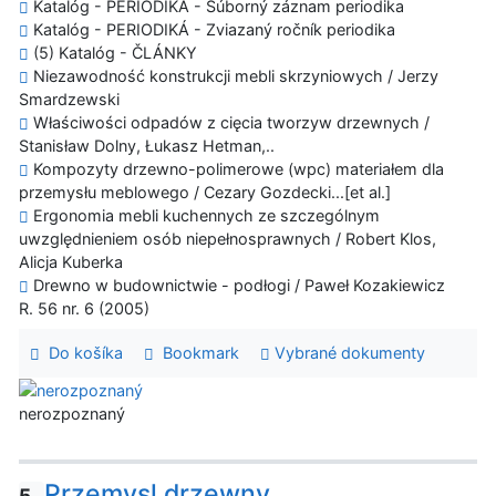
Katalóg - PERIODIKÁ - Súborný záznam periodika
Katalóg - PERIODIKÁ - Zviazaný ročník periodika
(5) Katalóg - ČLÁNKY
Niezawodność konstrukcji mebli skrzyniowych / Jerzy
Smardzewski
Właściwości odpadów z cięcia tworzyw drzewnych /
Stanisław Dolny, Łukasz Hetman,..
Kompozyty drzewno-polimerowe (wpc) materiałem dla
przemysłu meblowego / Cezary Gozdecki...[et al.]
Ergonomia mebli kuchennych ze szczególnym
uwzględnieniem osób niepełnosprawnych / Robert Klos,
Alicja Kuberka
Drewno w budownictwie - podłogi / Paweł Kozakiewicz
R. 56 nr. 6 (2005)
Do košíka
Bookmark
Vybrané dokumenty
nerozpoznaný
Przemysl drzewny
5.