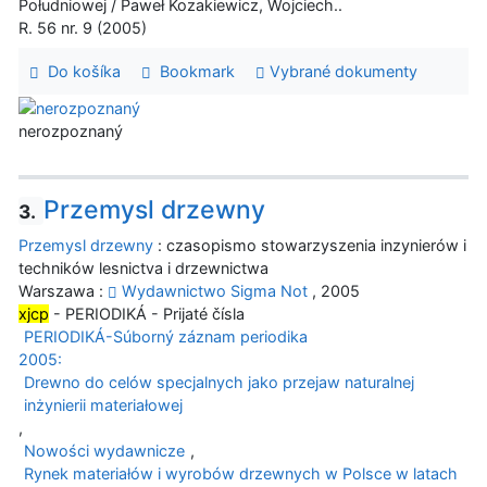
Południowej / Paweł Kozakiewicz, Wojciech..
R. 56 nr. 9 (2005)
Do košíka
Bookmark
Vybrané dokumenty
nerozpoznaný
Przemysl drzewny
3.
Przemysl drzewny
: czasopismo stowarzyszenia inzynierów i
techników lesnictva i drzewnictwa
Warszawa :
Wydawnictwo Sigma Not
, 2005
xjcp
- PERIODIKÁ - Prijaté čísla
PERIODIKÁ-Súborný záznam periodika
2005:
Drewno do celów specjalnych jako przejaw naturalnej
inżynierii materiałowej
,
Nowości wydawnicze
,
Rynek materiałów i wyrobów drzewnych w Polsce w latach