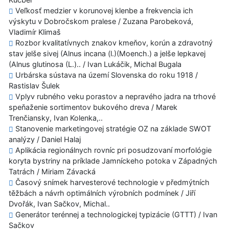
Veľkosť medzier v korunovej klenbe a frekvencia ich
výskytu v Dobročskom pralese / Zuzana Parobeková,
Vladimír Klimaš
Rozbor kvalitatívnych znakov kmeňov, korún a zdravotný
stav jelše sivej (Alnus incana (l.)(Moench.) a jelše lepkavej
(Alnus glutinosa (L.).. / Ivan Lukáčik, Michal Bugala
Urbárska sústava na území Slovenska do roku 1918 /
Rastislav Šulek
Vplyv rubného veku porastov a nepravého jadra na trhové
speňaženie sortimentov bukového dreva / Marek
Trenčiansky, Ivan Kolenka,..
Stanovenie marketingovej stratégie OZ na základe SWOT
analýzy / Daniel Halaj
Aplikácia regionálnych rovníc pri posudzovaní morfológie
koryta bystriny na príklade Jamníckeho potoka v Západných
Tatrách / Miriam Závacká
Časový snímek harvesterové technologie v předmýtních
těžbách a návrh optimálních výrobních podmínek / Jiří
Dvořák, Ivan Sačkov, Michal..
Generátor terénnej a technologickej typizácie (GTTT) / Ivan
Sačkov