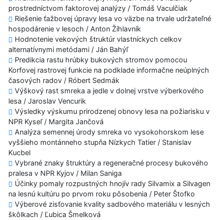
prostredníctvom faktorovej analýzy / Tomáš Vaculčiak
Riešenie ťažbovej úpravy lesa vo väzbe na trvale udržateľné
hospodárenie v lesoch / Anton Žíhlavník
Hodnotenie vekových štruktúr vlastníckych celkov
alternatívnymi metódami / Ján Bahýľ
Predikcia rastu hrúbky bukových stromov pomocou
Korfovej rastrovej funkcie na podklade informačne neúplných
časových radov / Róbert Sedmák
Výškový rast smreka a jedle v dolnej vrstve výberkového
lesa / Jaroslav Vencurik
Výsledky výskumu prirodzenej obnovy lesa na požiarisku v
NPR Kyseľ / Margita Jančová
Analýza semennej úrody smreka vo vysokohorskom lese
vyššieho montánneho stupňa Nízkych Tatier / Stanislav
Kucbel
Vybrané znaky štruktúry a regeneračné procesy bukového
pralesa v NPR Kyjov / Milan Saniga
Účinky pomaly rozpustných hnojív rady Silvamix a Silvagen
na lesnú kultúru po prvom roku pôsobenia / Peter Štofko
Výberové zisťovanie kvality sadbového materiálu v lesných
škôlkach / Ľubica Šmelková