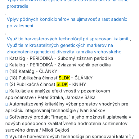
prostredie
,
Vplyv pôdnych kondicionérov na ujímavosť a rast sadeníc
po zalesnení
,
Využitie harvesterových technológií pri spracovaní kalamít
,
Využitie mikrosatelitných genetických markérov na
zhodnotenie genetickej diverzity kamzíka vrchovského
Katalóg - PERIODIKÁ - Súborný záznam periodika
Katalóg - PERIODIKÁ - Zviazaný ročník periodika
(18) Katalóg - ČLÁNKY
(18) Publikačná činnosť
SLDK
- ČLÁNKY
(2) Publikačná činnosť
SLDK
- KNIHY
Kalkulácie a analýza efektívnosti v pozemkovom
spoločenstve / Peter Straka, Jaroslav Šálka
Automatizovaný kriteriálny výber porastov vhodných pre
aplikáciu integrovanej technológie / Ivan Sačkov
Softvérový produkt "ImageJ" a jeho možnosti uplatnenia v
nových spôsoboch kvalitatívneho hodnotenia sortimentov
surového dreva / Miloš Gejdoš
Využitie harvesterových technológií pri spracovaní kalamít /