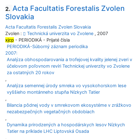
Acta Facultatis Forestalis Zvolen
2.
Slovakia
Acta Facultatis Forestalis Zvolen Slovakia
Zvolen :
Technická univerzita vo Zvolene
, 2007
xjcp
- PERIODIKÁ - Prijaté čísla
PERIODIKÁ-Súborný záznam periodika
2007:
Analýza obhospodarovania a trofejovej kvality jelenej zveri v
účelovom poľovnom revíri Technickej univerzity vo Zvolene
za ostatných 20 rokov
,
Analýza semennej úrody smreka vo vysokohorskom lese
vyššieho montánneho stupňa Nízkych Tatier
,
Bilancia pôdnej vody v smrekovom ekosystéme v zrážkovo
nezabezpečných vegetačných obdobiach
,
Dynamika prirodzených a hospodárskych lesov Nízkych
Tatier na príklade LHC Liptovská Osada
,