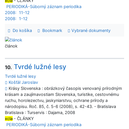
xcla
- ČLÁNKY
PERIODIKÁ-Súborný záznam periodika
2008:
11-12
2008:
1-12
Do košíka
Bookmark
Vybrané dokumenty
článok
Tvrdé lužné lesy
10.
Tvrdé lužné lesy
Košťál Jaroslav
Krásy Slovenska : obrázkový časopis venovaný prírodným
krásam a zaujímavostiam Slovenska, turistike, cestovnému
ruchu, horolezectvu, jaskyniarstvu, ochrane prírody a
národopisu. Roč. 85, č. 5-6 (2008), s. 42-43. - Bratislava
Bratislava : Turservis : Dajama, 2008
xcla
- ČLÁNKY
PERIODIKÁ-Súborný záznam periodika