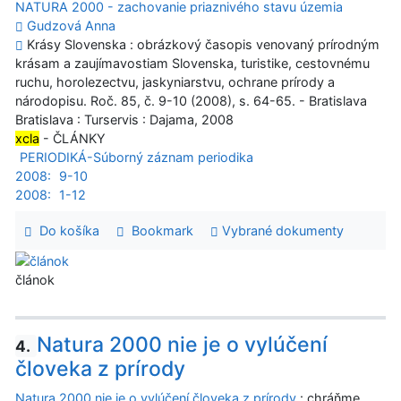
NATURA 2000 - zachovanie priaznivého stavu územia
Gudzová Anna
Krásy Slovenska : obrázkový časopis venovaný prírodným
krásam a zaujímavostiam Slovenska, turistike, cestovnému
ruchu, horolezectvu, jaskyniarstvu, ochrane prírody a
národopisu. Roč. 85, č. 9-10 (2008), s. 64-65. - Bratislava
Bratislava : Turservis : Dajama, 2008
xcla
- ČLÁNKY
PERIODIKÁ-Súborný záznam periodika
2008:
9-10
2008:
1-12
Do košíka
Bookmark
Vybrané dokumenty
článok
Natura 2000 nie je o vylúčení
4.
človeka z prírody
Natura 2000 nie je o vylúčení človeka z prírody
: chráňme