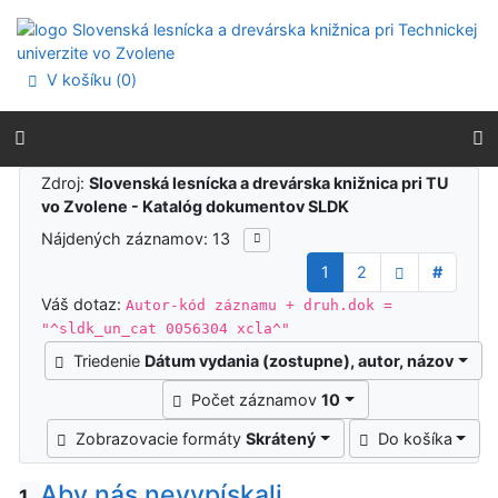
Prejsť na obsah
Prejsť na menu
Prehlásenie o webovej prístupnosti
V košíku (
0
)
Výsledky vyhľadávania
Zdroj:
Slovenská lesnícka a drevárska knižnica pri TU
vo Zvolene - Katalóg dokumentov SLDK
Nájdených záznamov: 13
1
2
#
Váš dotaz:
Autor-kód záznamu + druh.dok =
"^sldk_un_cat 0056304 xcla^"
Triedenie
Dátum vydania (zostupne), autor, názov
Počet záznamov
10
Zobrazovacie formáty
Skrátený
Do košíka
Aby nás nevypískali
1.